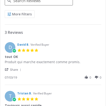
Search
More Filters
Reviews
3 Reviews
David B.
Verified Buyer
D
5.0
star
tout OK
rating
Review
review
Produit qui marche exactement comme promis.
by
stating
'
David
tout
Share
Share
B.
OK
Review
07/03/19
0
0
on
by
7
David
Mar
B.
2019
on
Tristan B.
Verified Buyer
T
7
5.0
Mar
star
Toujours aussi rapide
2019