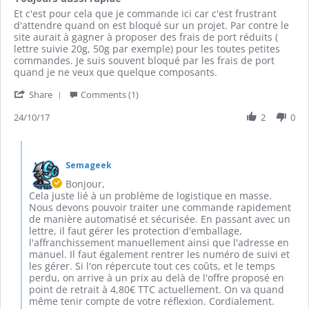
rating
Review
review
Et c'est pour cela que je commande ici car c'est frustrant
by
stating
d'attendre quand on est bloqué sur un projet. Par contre le
Tristan
Toujours
site aurait à gagner à proposer des frais de port réduits (
B.
aussi
lettre suivie 20g, 50g par exemple) pour les toutes petites
on
rapide
commandes. Je suis souvent bloqué par les frais de port
24
quand je ne veux que quelque composants.
Oct
'
2017
Share
Comments (1)
Share
Review
24/10/17
2
0
by
Tristan
Comments
B.
by
on
Semageek
Store
24
Owner
Bonjour,
Oct
on
Cela juste lié à un problème de logistique en masse.
2017
Review
Nous devons pouvoir traiter une commande rapidement
by
de manière automatisé et sécurisée. En passant avec un
Tristan
lettre, il faut gérer les protection d'emballage,
B.
l'affranchissement manuellement ainsi que l'adresse en
on
manuel. Il faut également rentrer les numéro de suivi et
24
les gérer. Si l'on répercute tout ces coûts, et le temps
Oct
perdu, on arrive à un prix au delà de l'offre proposé en
2017
point de retrait à 4,80€ TTC actuellement. On va quand
même tenir compte de votre réflexion. Cordialement.