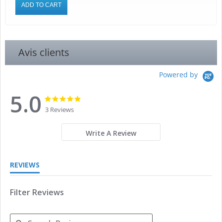
ADD TO CART
Avis clients
Powered by
5.0
5.0
5.0
star
star
3 Reviews
rating
rating
Write A Review
REVIEWS
Filter Reviews