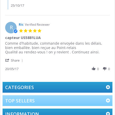
25/10/17
Ric
Verified Reviewer
R
5.0
star
capteur US5881LUA
rating
Review
review
Comme d'habitude, commande envoyée dans les délais,
by
stating
bien emballée. bien reçue au Point-relais
Ric
capteur
Qualité au rendez-vous ! on y revient . Continuez ainsi.
on
US5881LUA
'
20
Share
Share
May
Review
20/05/17
0
0
2017
by
Ric
on
20
CATEGORIES
May
2017
TOP SELLERS
INFORMATION