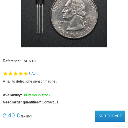
Reference:
ADA 158
5.0
3 Avis
star
A hall to detect one sensor magnet.
rating
Availability:
30
items in stock
Need larger quantities?
Contact us.
2,40 €
ADD TO CART
tax incl.