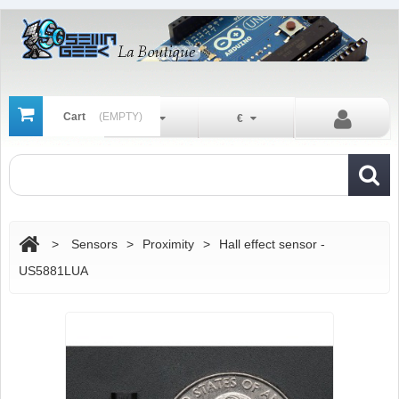
Cart
(EMPTY)
En
€
>
Sensors
>
Proximity
>
Hall effect sensor -
US5881LUA