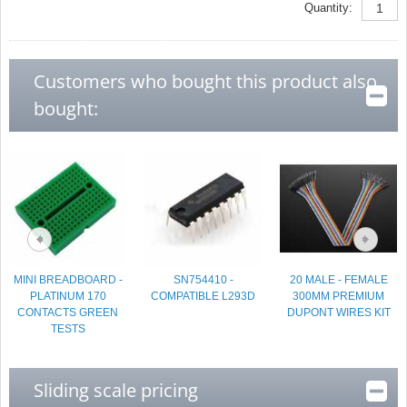
Quantity:
Customers who bought this product also
bought:
MINI BREADBOARD -
SN754410 -
20 MALE - FEMALE
PLATINUM 170
COMPATIBLE L293D
300MM PREMIUM
CONTACTS GREEN
DUPONT WIRES KIT
TESTS
Sliding scale pricing