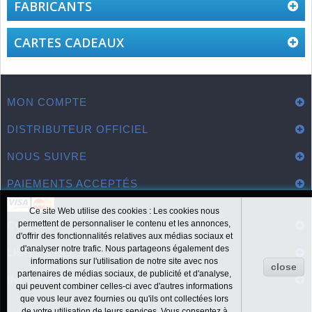
FABRICANTS
CARTES CADEAUX
MON COMPTE
DISTRIBUTEUR OFFICIEL
NOUS SUIVRE
PAIEMENTS ACCEPTÉS
Ce site Web utilise des cookies : Les cookies nous
permettent de personnaliser le contenu et les annonces,
CONTACT
d'offrir des fonctionnalités relatives aux médias sociaux et
d'analyser notre trafic. Nous partageons également des
LIENS UTILES
informations sur l'utilisation de notre site avec nos
close
partenaires de médias sociaux, de publicité et d'analyse,
INFORMATIONS
qui peuvent combiner celles-ci avec d'autres informations
que vous leur avez fournies ou qu'ils ont collectées lors
de votre utilisation de leurs services. Vous consentez à