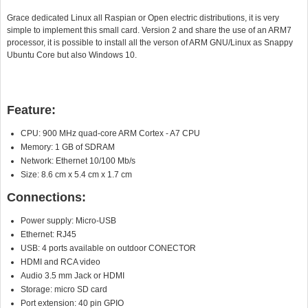
Grace dedicated Linux all Raspian or Open electric distributions, it is very
simple to implement this small card. Version 2 and share the use of an ARM7
processor, it is possible to install all the verson of ARM GNU/Linux as Snappy
Ubuntu Core but also Windows 10.
Feature:
CPU: 900 MHz quad-core ARM Cortex - A7 CPU
Memory: 1 GB of SDRAM
Network: Ethernet 10/100 Mb/s
Size: 8.6 cm x 5.4 cm x 1.7 cm
Connections:
Power supply: Micro-USB
Ethernet: RJ45
USB: 4 ports available on outdoor CONECTOR
HDMI and RCA video
Audio 3.5 mm Jack or HDMI
Storage: micro SD card
Port extension: 40 pin GPIO