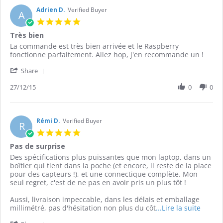
Adrien D.
Verified Buyer
A
5.0
star
Très bien
rating
Review
review
La commande est très bien arrivée et le Raspberry
by
stating
fonctionne parfaitement. Allez hop, j'en recommande un !
Adrien
Très
'
D.
bien
Share
Share
on
Review
27/12/15
0
0
27
by
Dec
Adrien
2015
D.
on
Rémi D.
Verified Buyer
R
27
5.0
Dec
star
Pas de surprise
2015
rating
Review
review
Des spécifications plus puissantes que mon laptop, dans un
by
stating
boîtier qui tient dans la poche (et encore, il reste de la place
Rémi
Pas
pour des capteurs !), et une connectique complète. Mon
D.
de
seul regret, c'est de ne pas en avoir pris un plus tôt !
on
surprise
13
Aussi, livraison impeccable, dans les délais et emballage
Dec
Read
millimétré, pas d'hésitation non plus du côt
...Lire la suite
2015
more