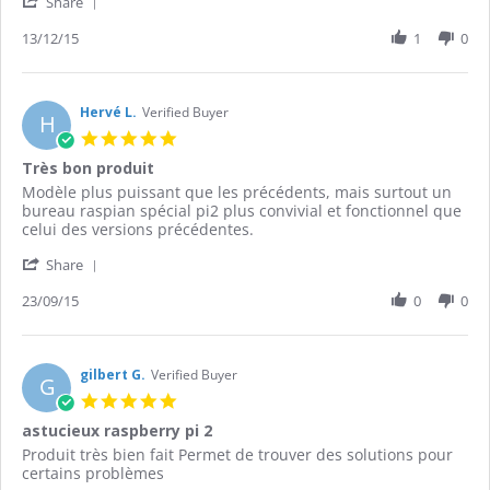
'
Share
about
Share
review
Review
13/12/15
1
0
statin
by
Pas
Rémi
de
D.
surpri
on
Hervé L.
Verified Buyer
H
13
5.0
Dec
star
Très bon produit
2015
rating
Review
review
Modèle plus puissant que les précédents, mais surtout un
by
stating
bureau raspian spécial pi2 plus convivial et fonctionnel que
Hervé
Très
celui des versions précédentes.
L.
bon
'
on
produit
Share
Share
23
Review
23/09/15
0
0
Sep
by
2015
Hervé
L.
on
gilbert G.
Verified Buyer
G
23
5.0
Sep
star
astucieux raspberry pi 2
2015
rating
Review
review
Produit très bien fait Permet de trouver des solutions pour
by
stating
certains problèmes