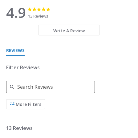
4.9
4.9
4.9
star
star
13 Reviews
rating
rating
Write A Review
REVIEWS
Filter Reviews
Search
More Filters
Reviews
13 Reviews