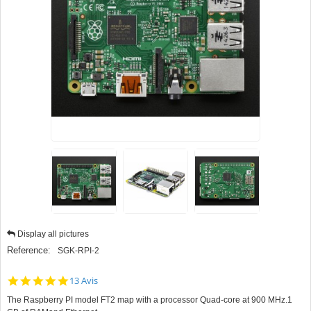
Display all pictures
Reference:
SGK-RPI-2
4.9
13 Avis
star
The Raspberry PI model FT2 map with a processor
Quad-core
at 900 MHz.
1
rating