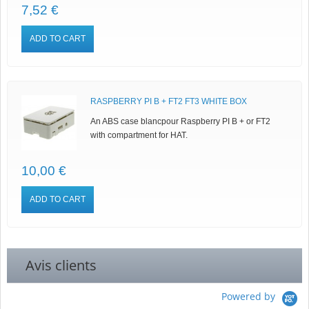
7,52 €
ADD TO CART
RASPBERRY PI B + FT2 FT3 WHITE BOX
An ABS case blancpour Raspberry PI B + or FT2
with compartment for HAT.
10,00 €
ADD TO CART
Avis clients
Powered by