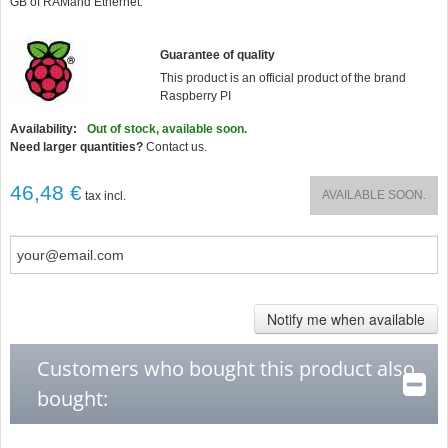
GB of RAM
and
Ethernet.
Guarantee of quality
This product is an official product of the brand
Raspberry PI
Availability:
Out of stock, available soon.
Need larger quantities?
Contact us.
46,48 €
AVAILABLE SOON.
tax incl.
Notify me when available
Customers who bought this product also
bought: