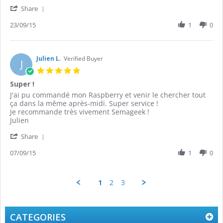
gilbert
astucieux
'
G.
raspberry
Share
Share
on
pi
Review
23/09/15
1
0
23
2
by
Sep
gilbert
2015
G.
on
Julien L.
Verified Buyer
J
23
5.0
Sep
star
Super !
2015
rating
Review
review
J'ai pu commandé mon Raspberry et venir le chercher tout
by
stating
ça dans la même après-midi. Super service !
Julien
Super
Je recommande très vivement Semageek !
L.
!
Julien
on
'
7
Share
Share
Sep
Review
07/09/15
1
0
2015
by
Julien
L.
1
2
3
on
7
Sep
2015
CATEGORIES