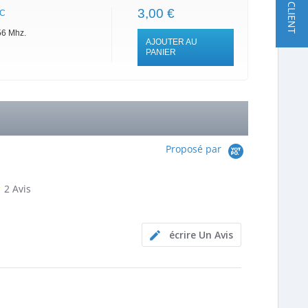
★ AVIS CLIENT
3,00 €
FC
56 Mhz.
AJOUTER AU
PANIER
Proposé par
2.5
2 Avis
star
rating
écrire Un Avis