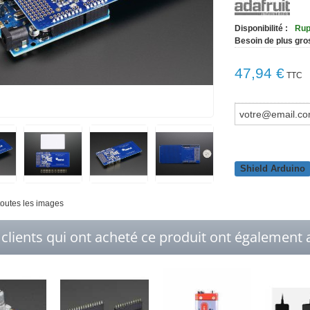
Disponibilité :
Rup
Besoin de plus gro
47,94 €
TTC
Shield Arduino
 toutes les images
 clients qui ont acheté ce produit ont également a