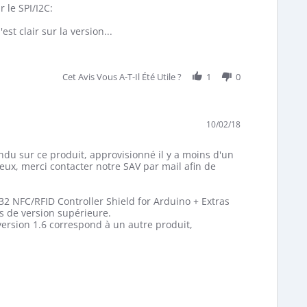
r le SPI/I2C:
st clair sur la version...
Cet Avis Vous A-T-Il Été Utile ?
1
0
10/02/18
ndu sur ce produit, approvisionné il y a moins d'un
 eux, merci contacter notre SAV par mail afin de
532 NFC/RFID Controller Shield for Arduino + Extras
s de version supérieure.
version 1.6 correspond à un autre produit,