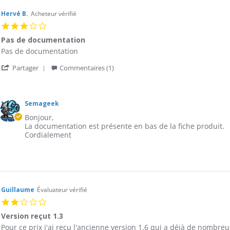
Hervé B.
Acheteur vérifié
3.0
star
Pas de documentation
rating
Review
review
Pas de documentation
by
stating
'
Hervé
Pas
Partager
Commentaires (1)
Share
B.
de
Review
on
documentation
ments
by
20
Hervé
Jan
Semageek
riétaire
B.
2017
Bonjour,
on
asin
La documentation est présente en bas de la fiche produit.
20
Cordialement
Jan
iew
2017
vé
Guillaume
Évaluateur vérifié
2.0
7
star
Version reçut 1.3
rating
Review
review
Pour ce prix j'ai reçu l'ancienne version 1.6 qui a déjà de nombre