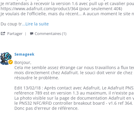
by
stating
Je m'attendais à recevoir la version 1.6 avec pull up et cavalier pou
Guillaume
Version
https://www.adafruit.com/product/364 (pour seulement 40$)
on
reçut
Je voulais de l'officielle, mais du récent… A aucun moment le site n'e
10
1.3
Feb
Read
Du coup tr
...Lire la suite
2018
more
'
Partager
Commentaires (1)
about
Share
review
Review
stating
ments
by
Version
Guillaume
reçut
Semageek
riétaire
on
1.3
Bonjour,
10
asin
Cela me semble assez étrange car nous travaillons a flux te
Feb
mois directement chez Adafruit. le souci doit venir de chez
2018
iew
résoudre le problème.
llaume
Edit 13/02/18 : Après contact avec Adafruit, Le Adafruit PN
reférence 789 est en version 1.3 au maximum, il n'existe pa
La photo visible sur la page de documentation Adafruit en 
le PN532 NFC/RFID controller breakout board - v1.6 ref 364.
8
Donc pas d'erreur de référence.