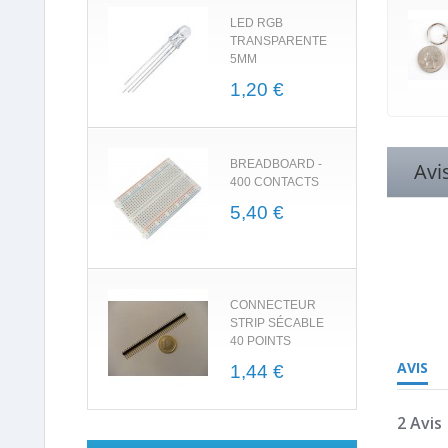
LED RGB
TRANSPARENTE
5MM
1,20 €
BREADBOARD -
Avi
400 CONTACTS
5,40 €
2.5
CONNECTEUR
star
STRIP SÉCABLE
rating
40 POINTS
AVIS
1,44 €
2 Avis