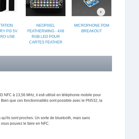
TATION
NEOPIXEL
MICROPHONE PDM
PASTILLE
Y PI3 5V
FEATHERWING - 4X8
BREAKOUT
MIFARE 
CRO USB
RGB LED POUR
13.56MHZ 
CARTES FEATHER
FID NFC à 13,56 MHz, il esti utilisé en téléphonie mobile pour
Bien que ces fonctionnalités sont possible avec le PN532, la
qu'ils sont proches. Un sorte de bluetooth, mais sans
, vous pouvez le faire en NFC.