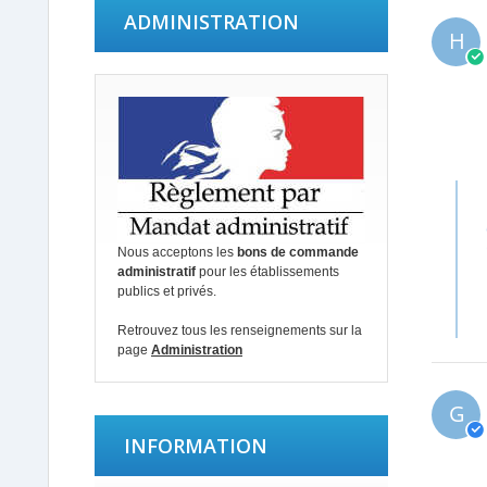
ADMINISTRATION
H
Com
by
Prop
du
Nous acceptons les
bons de commande
mag
administratif
pour les établissements
on
publics et privés.
Rev
by
Retrouvez tous les renseignements sur la
Her
page
Administration
B.
on
20
G
Jan
201
INFORMATION