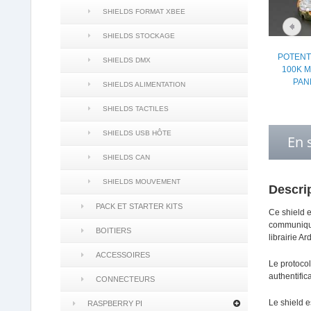
SHIELDS FORMAT XBEE
SHIELDS STOCKAGE
POTENT
SHIELDS DMX
100K 
PAN
SHIELDS ALIMENTATION
SHIELDS TACTILES
SHIELDS USB HÔTE
En 
SHIELDS CAN
SHIELDS MOUVEMENT
Descri
PACK ET STARTER KITS
Ce shield e
communique
BOITIERS
librairie A
ACCESSOIRES
Le protoco
authentific
CONNECTEURS
Le shield e
RASPBERRY PI