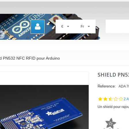
€
Fr
ld PN532 NFC RFID pour Arduino
SHIELD PN5
Reference:
ADA 7
2.5
2 A
sta
Un shield pour rajo
rat