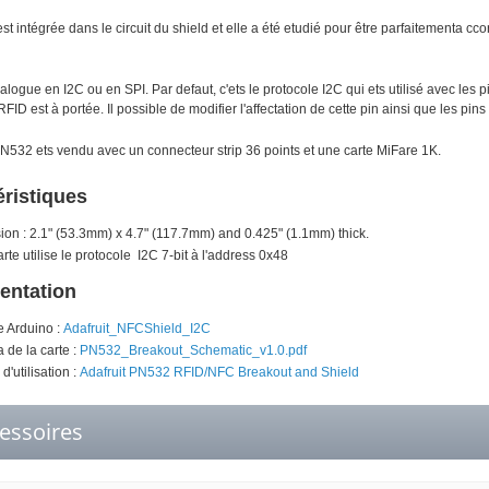
st intégrée dans le circuit du shield et elle a été etudié pour être parfaitement
logue en I2C ou en SPI. Par defaut, c'ets le protocole I2C qui ets utilisé avec les p
FID est à portée. Il possible de modifier l'affectation de cette pin ainsi que les pins u
N532 ets vendu avec un connecteur strip 36 points et une carte MiFare 1K.
éristiques
on : 2.1" (53.3mm) x 4.7" (117.7mm) and 0.425" (1.1mm) thick.
arte utilise le protocole I2C 7-bit à l'address 0x48
ntation
ie Arduino :
Adafruit_NFCShield_I2C
de la carte :
PN532_Breakout_Schematic_v1.0.pdf
d'utilisation :
Adafruit PN532 RFID/NFC Breakout and Shield
essoires