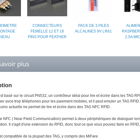
IOMETRE
CONNECTEURS
PACK DE 3 PILES
ALIMEN
MONTAGE
FEMELLE 12 ET 16
ALCALINES 9V LR61
RASPBERR
NEAU
PINS POUR FEATHER
2,5A MI
savoir plus
ption
st basé sur le circuit PN532, un contrôleur idéal pour lire et écrire dans les TAG R
r avce trop téléphones pour les paiement mobiles, et il peut emuler un TAG RFID. 
rduino actuelle ne permet de lire et écrire dans des TAG NFC RFID.
le NFC ( Near Field Communication) permet à deux périphériques de dialoguer lors 
ation. Il s'agit d'une extension du RFID, donc tout ce que vous pouvez faire en RFID
st compatible de la plupart des TAG, y compris des MiFare.