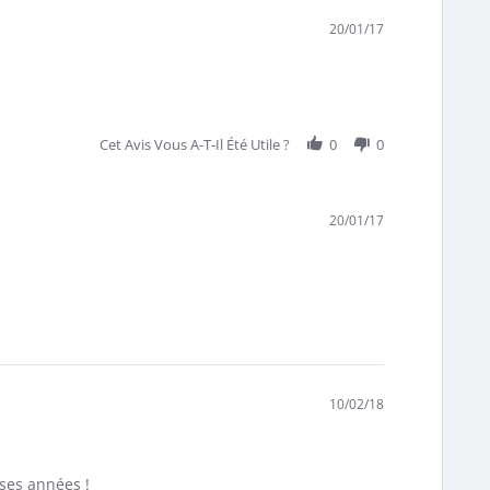
20/01/17
Cet Avis Vous A-T-Il Été Utile ?
0
0
20/01/17
10/02/18
uses années !