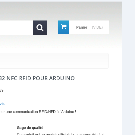
Panier
(VIDE)
32 NFC RFID POUR ARDUINO
89
vis
r
uter une communication RFID/NFD à l'Arduino !
ing
Gage de qualité
Ce produit est un produit officiel de la marque
Adafruit