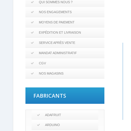
QUI SOMMES NOUS ?
NOS ENGAGEMENTS
MOYENS DE PAIEMENT
EXPÉDITION ET LIVRAISON
SERVICE APRÈS VENTE
Com
by
MANDAT ADMINISTRATIF
Prop
du
CGV
mag
on
NOS MAGASINS
Rev
by
Gui
on
10
FABRICANTS
Feb
201
ADAFRUIT
ARDUINO