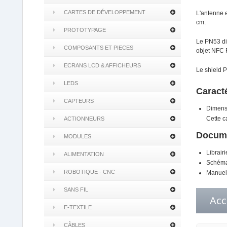
CARTES DE DÉVELOPPEMENT
L'antenne e
cm.
PROTOTYPAGE
Le PN53 dia
COMPOSANTS ET PIECES
objet NFC R
ECRANS LCD & AFFICHEURS
Le shield P
LEDS
Caract
CAPTEURS
Dimensi
Cette c
ACTIONNEURS
Docume
MODULES
Librair
ALIMENTATION
Schéma 
ROBOTIQUE - CNC
Manuel 
SANS FIL
Acc
E-TEXTILE
CÂBLES