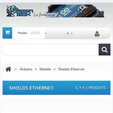
Panier
(VIDE)
Fr
€
>
Arduino
>
Shields
>
Shields Ethernet
SHIELDS ETHERNET
IL Y A 2 PRODUITS.