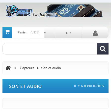
Panier
(VIDE)
Fr
€
>
Capteurs
>
Son et audio
SON ET AUDIO
IL Y A 8 PRODUITS.