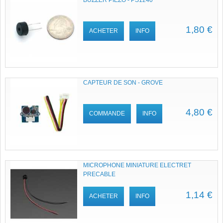
BUZZER PIEZO - PS1240
1,80 €
ACHETER
INFO
CAPTEUR DE SON - GROVE
4,80 €
COMMANDE
INFO
MICROPHONE MINIATURE ELECTRET
PRECABLE
1,14 €
ACHETER
INFO