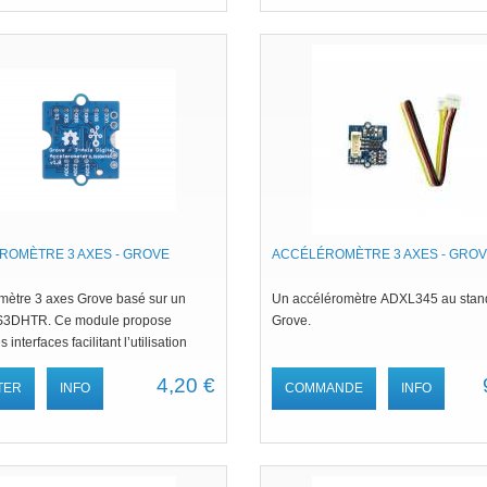
ROMÈTRE 3 AXES - GROVE
ACCÉLÉROMÈTRE 3 AXES - GRO
mètre 3 axes Grove basé sur un
Un accéléromètre ADXL345 au stan
LIS3DHTR. Ce module propose
Grove.
s interfaces facilitant l’utilisation
/SPI/ADC GPIO).
4,20 €
TER
INFO
COMMANDE
INFO