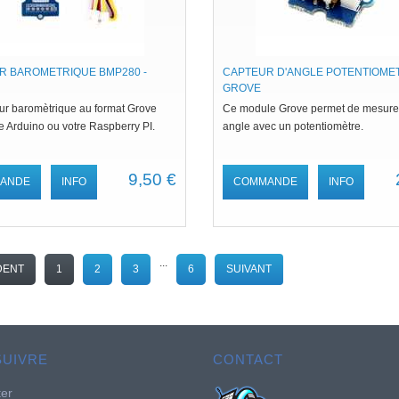
R BAROMETRIQUE BMP280 -
CAPTEUR D'ANGLE POTENTIOMET
GROVE
ur baromètrique au format Grove
Ce module Grove permet de mesure
e Arduino ou votre Raspberry PI.
angle avec un potentiomètre.
9,50 €
ANDE
INFO
COMMANDE
INFO
...
DENT
1
2
3
6
SUIVANT
SUIVRE
CONTACT
ter