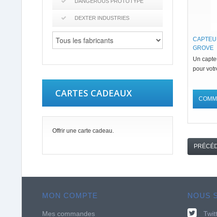
DANGEROUS PROTOTYPE
DEXTER INDUSTRIES
CAPTEU
GROVE
Un capte
pour votr
CARTES CADEAUX
COMM
Offrir une carte cadeau.
PRÉCÉ
MON COMPTE
NOUS 
Mes commandes
Twit