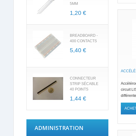
5MM
1,20 €
BREADBOARD -
400 CONTACTS
5,40 €
ACCÉLÉ
CONNECTEUR
Accéléro
STRIP SÉCABLE
40 POINTS
circuit 
différente
1,44 €
(CAN I2C
ACHE
ADMINISTRATION