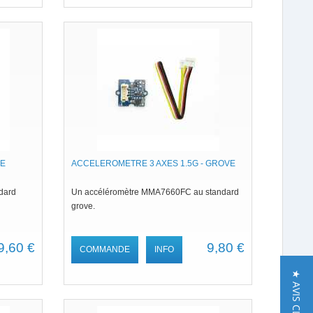
VE
ACCELEROMETRE 3 AXES 1.5G - GROVE
dard
Un accéléromètre MMA7660FC au standard
grove.
9,60 €
9,80 €
COMMANDE
INFO
★ AVIS CLIENT