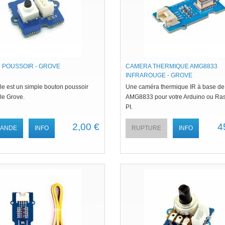
 POUSSOIR - GROVE
CAMERA THERMIQUE AMG8833
INFRAROUGE - GROVE
e est un simple bouton poussoir
Une caméra thermique IR à base de
le Grove.
AMG8833 pour votre Arduino ou Ra
PI.
2,00 €
4
ANDE
INFO
RUPTURE
INFO