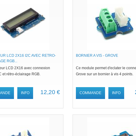
UR LCD 2X16 I2C AVEC RETRO-
BORNIER A VIS - GROVE
GE RGB...
heur LCD 2X16 avec connexion
Ce module permet d'eclater le conn
 et rétro-éclairage RGB.
Grove sur un bornier à vis 4 points.
12,20 €
ANDE
INFO
COMMANDE
INFO