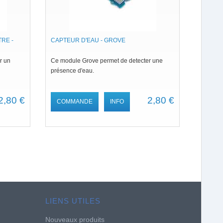
RE -
CAPTEUR D'EAU - GROVE
r un
Ce module Grove permet de detecter une
présence d'eau.
2,80 €
2,80 €
COMMANDE
INFO
LIENS UTILES
Nouveaux produits