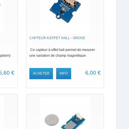
CAPTEUR A EFFET HALL - GROVE
Ce capteur à effet hall permet de mesurer
spberry
une variation de champ magnétique.
5,60 €
6,00 €
ACHETER
INFO