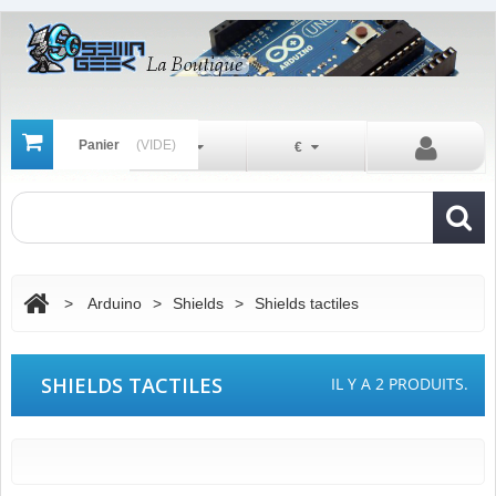
Panier
(VIDE)
Fr
€
>
Arduino
>
Shields
>
Shields tactiles
SHIELDS TACTILES
IL Y A 2 PRODUITS.