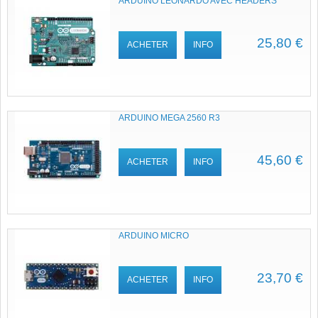
ARDUINO LEONARDO AVEC HEADERS
25,80 €
ACHETER
INFO
ARDUINO MEGA 2560 R3
45,60 €
ACHETER
INFO
ARDUINO MICRO
23,70 €
ACHETER
INFO