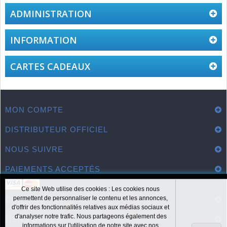
ADMINISTRATION
INFORMATION
CARTES CADEAUX
MON COMPTE
DISTRIBUTEUR OFFICIEL
NOUS SUIVRE
PAIEMENTS ACCEPTÉS
Ce site Web utilise des cookies : Les cookies nous
permettent de personnaliser le contenu et les annonces,
CONTACT
d'offrir des fonctionnalités relatives aux médias sociaux et
d'analyser notre trafic. Nous partageons également des
LIENS UTILES
informations sur l'utilisation de notre site avec nos