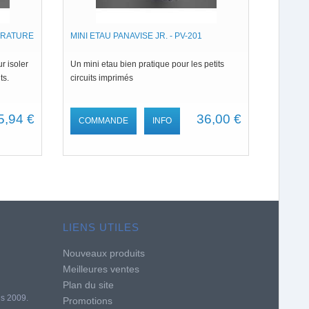
ERATURE
MINI ETAU PANAVISE JR. - PV-201
r isoler
Un mini etau bien pratique pour les petits
ts.
circuits imprimés
5,94 €
36,00 €
COMMANDE
INFO
LIENS UTILES
Nouveaux produits
Meilleures ventes
Plan du site
is 2009.
Promotions