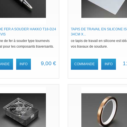
E FER A SOUDER HAKKO T18-D24
TAPIS DE TRAVAIL EN SILICONE IS
VIS
34CM X...
e de fer à souder type tournevis
ce tapis de travail en silicone est id
al pour les composants traversants.
vos travaux de soudure.
9,00 €
1
ANDE
INFO
COMMANDE
INFO