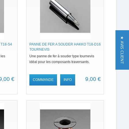
★ AVIS CLIENT
T18-S4
PANNE DE FER A SOUDER HAKKO T18-D16
TOURNEVIS
 les
Une panne de fer à souder type tournevis
idéal pour les composants traversants.
9,00 €
9,00 €
COMMANDE
INFO