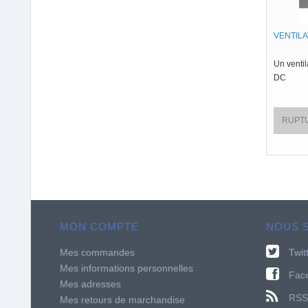
VENTIL
Un venti
DC
RUPT
MON COMPTE
NOUS 
Mes commandes
Twit
Mes informations personnelles
Fac
Mes adresses
RSS
Mes retours de marchandise