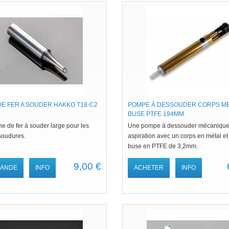
E FER A SOUDER HAKKO T18-C2
POMPE À DESSOUDER CORPS M
BUSE PTFE 194MM
e de fer à souder large pour les
Une pompe à dessouder mécanique
soudures.
aspiration avec un corps en métal et
buse en PTFE de 3,2mm.
9,00 €
ANDE
INFO
ACHETER
INFO