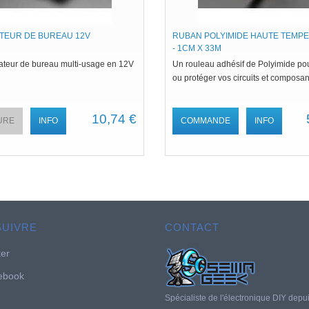
ATEUR DE BUREAU 12V
RUBAN POLYIMIDE HAUTE TEMP
- 1CM X 33M
lateur de bureau multi-usage en 12V
Un rouleau adhésif de Polyimide pou
ou protéger vos circuits et composan
10,74 €
URE
INFO
COMMANDE
INFO
SUIVRE
CONTACT
ter
ebook
Spécialiste de l'électronique DIY depu