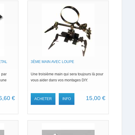
ETAL
3ÈME MAIN AVEC LOUPE
 par
Une troisième main qui sera toujours là pour
 une
vous aider dans vos montages DIY.
6,60 €
15,00 €
ACHETER
INFO