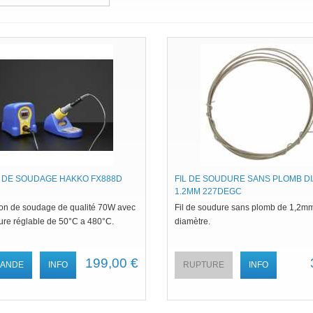
N DE SOUDAGE HAKKO FX888D
FIL DE SOUDURE SANS PLOMB D
1.2MM 227DEGC
ion de soudage de qualité 70W avec
Fil de soudure sans plomb de 1,2m
ure réglable de 50°C a 480°C .
diamètre.
199,00 €
ANDE
INFO
RUPTURE
INFO