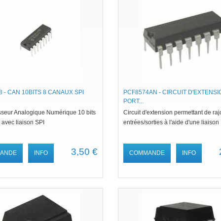
 - CAN 10BITS 8 CANAUX SPI
PCF8574AN - CIRCUIT D'EXTENSI
PORT...
sseur Analogique Numérique 10 bits
Circuit d'extension permettant de raj
 avec liaison SPI
entrées/sorties à l'aide d'une liaison
3,50 €
ANDE
INFO
COMMANDE
INFO