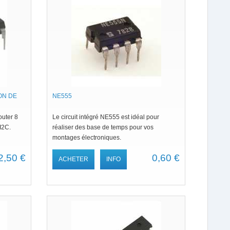
ON DE
NE555
outer 8
Le circuit intégré NE555 est idéal pour
 I2C.
réaliser des base de temps pour vos
montages électroniques.
2,50 €
0,60 €
ACHETER
INFO