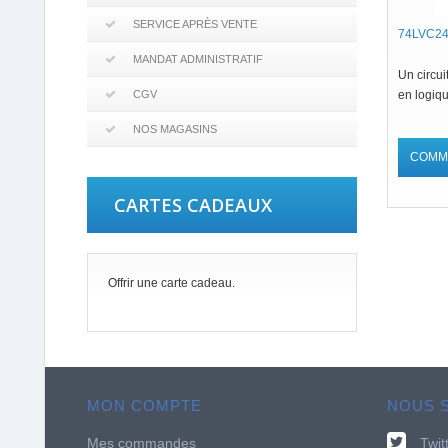
SERVICE APRÈS VENTE
74LVC24
MANDAT ADMINISTRATIF
Un circui
CGV
en logiq
NOS MAGASINS
COMM
CARTES CADEAUX
Offrir une carte cadeau.
MON COMPTE
NOUS 
Mes commandes
Twit