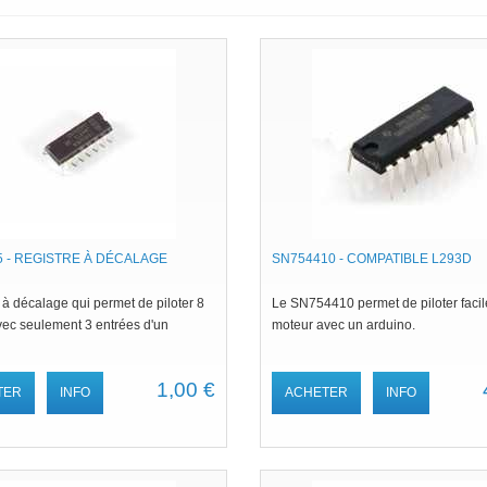
 - REGISTRE À DÉCALAGE
SN754410 - COMPATIBLE L293D
à décalage qui permet de piloter 8
Le SN754410 permet de piloter faci
vec seulement 3 entrées d'un
moteur avec un arduino.
1,00 €
TER
INFO
ACHETER
INFO