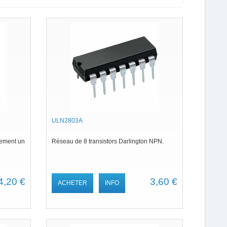
ULN2803A
lement un
Réseau de 8 transistors Darlington NPN.
4,20 €
3,60 €
ACHETER
INFO