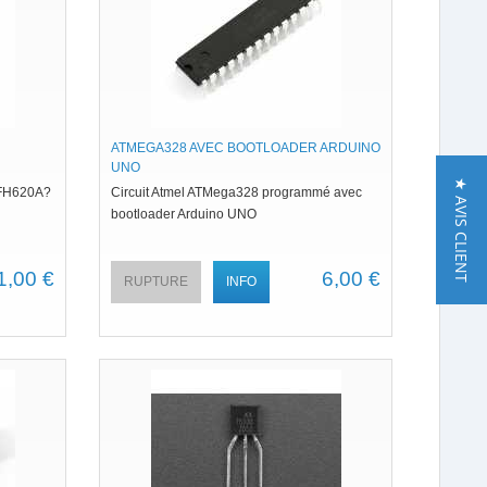
ATMEGA328 AVEC BOOTLOADER ARDUINO
UNO
★ AVIS CLIENT
 SFH620A?
Circuit Atmel ATMega328 programmé avec
bootloader Arduino UNO
1,00 €
6,00 €
RUPTURE
INFO