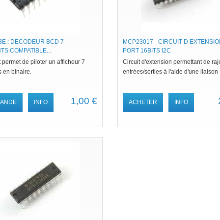
BE : DECODEUR BCD 7
MCP23017 - CIRCUIT D EXTENSIO
S COMPATIBLE...
PORT 16BITS I2C
t permet de piloter un afficheur 7
Circuit d'extension permettant de raj
 en binaire.
entrées/sorties à l'aide d'une liaison
1,00 €
ANDE
INFO
ACHETER
INFO