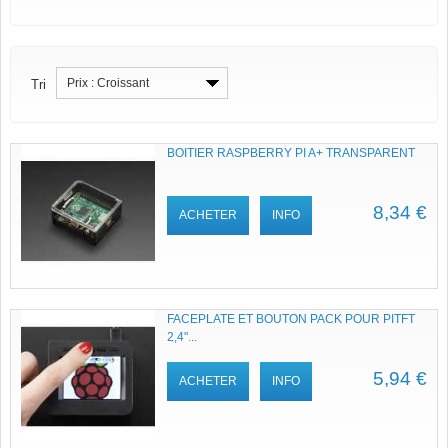
Prix : Croissant
Tri
BOITIER RASPBERRY PI A+ TRANSPARENT
8,34 €
ACHETER
INFO
FACEPLATE ET BOUTON PACK POUR PITFT
2,4"...
5,94 €
ACHETER
INFO