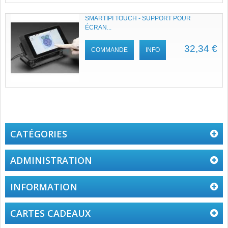
SMARTIPI TOUCH - SUPPORT POUR
ÉCRAN...
32,34 €
COMMANDE
INFO
CATÉGORIES
ADMINISTRATION
INFORMATION
CARTES CADEAUX