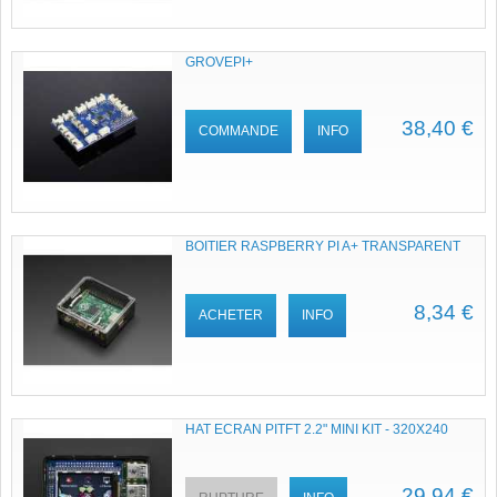
GROVEPI+
38,40 €
COMMANDE
INFO
BOITIER RASPBERRY PI A+ TRANSPARENT
8,34 €
ACHETER
INFO
HAT ECRAN PITFT 2.2" MINI KIT - 320X240
29,94 €