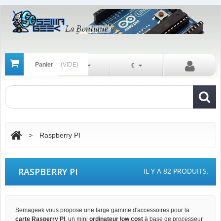
Panier
(VIDE)
Fr
€
>
Raspberry PI
RASPBERRY PI
IL Y A 82 PRODUITS.
Semageek vous propose une large gamme d'accessoires pour la
carte Rasperry PI
, un mini
ordinateur low cost
à base de processeur