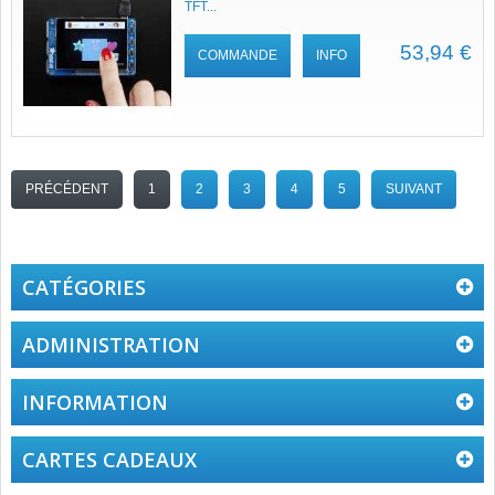
TFT...
53,94 €
COMMANDE
INFO
PRÉCÉDENT
1
2
3
4
5
SUIVANT
CATÉGORIES
ADMINISTRATION
INFORMATION
CARTES CADEAUX