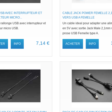
USB AVEC INTERRUPTEUR ET
CABLE JACK POWER FEMELLE 2,
TEUR MICRO...
VERS USB A FEMELLE
rallonge USB avec interrupteur et
Un cable ideal pour adapter une ali
ur micro USB.
en 5V avec sortie Jack Male 2,1mm 
prose USB Femelle type A.
7,14 €
TER
INFO
ACHETER
INFO