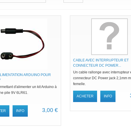
CABLE AVEC INTERRUPTEUR ET
CONNECTEUR DC POWER...
Un cable rallonge avec interrupteur 
ALIMENTATION ARDUINO POUR
connecteur DC Power jack 2,1mm ma
V
femelle.
mettant d'alimenter un kit Arduino à
une pile 9V 6LR61.
ACHETER
INFO
3,00 €
TER
INFO