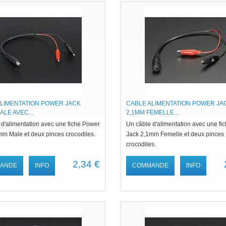
ALIMENTATION POWER JACK
CABLE ALIMENTATION POWER JA
ALE AVEC...
2,1MM FEMELLE...
 d'alimentation avec une fiche Power
Un câble d'alimentation avec une fi
mm Male et deux pinces crocodiles.
Jack 2,1mm Femelle et deux pinces
crocodiles.
2,34 €
ANDE
INFO
COMMANDE
INFO