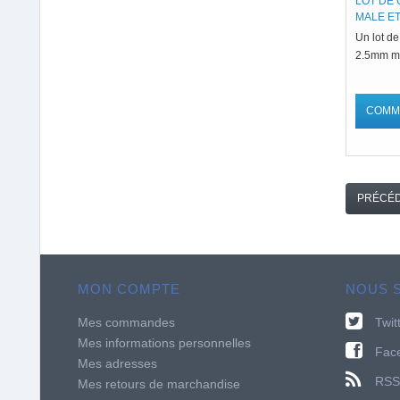
LOT DE 
MALE ET.
Un lot de
2.5mm ma
COMM
PRÉCÉ
MON COMPTE
NOUS 
Mes commandes
Twit
Mes informations personnelles
Fac
Mes adresses
RSS
Mes retours de marchandise