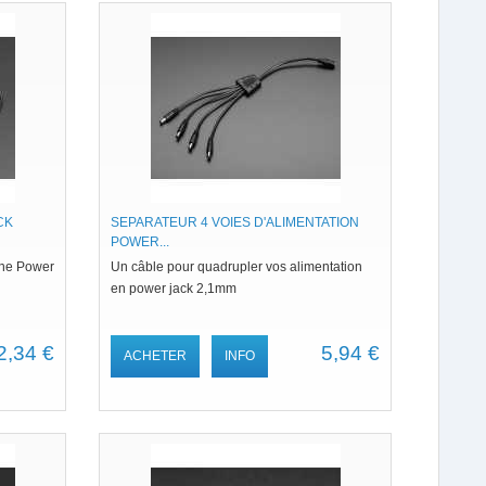
CK
SEPARATEUR 4 VOIES D'ALIMENTATION
POWER...
che Power
Un câble pour quadrupler vos alimentation
en power jack 2,1mm
2,34 €
5,94 €
ACHETER
INFO