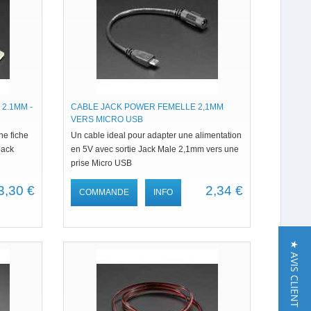
2.1MM -
CABLE JACK POWER FEMELLE 2,1MM
VERS MICRO USB
ne fiche
Un cable ideal pour adapter une alimentation
Jack
en 5V avec sortie Jack Male 2,1mm vers une
prise Micro USB
3,30 €
2,34 €
COMMANDE
INFO
★ AVIS CLIENT