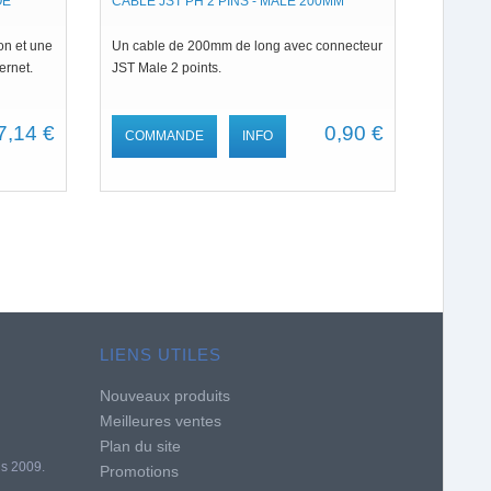
OE
CABLE JST PH 2 PINS - MALE 200MM
on et une
Un cable de 200mm de long avec connecteur
ernet.
JST Male 2 points.
7,14 €
0,90 €
COMMANDE
INFO
LIENS UTILES
Nouveaux produits
Meilleures ventes
Plan du site
is 2009.
Promotions