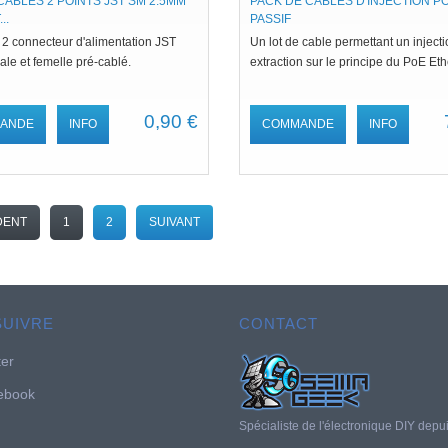
CABLES 2 POINTS JST SM 2.5MM
PACK DE CABLES D'INJECTION P
..
PASSIF
 2 connecteur d'alimentation JST
Un lot de cable permettant un injecti
le et femelle pré-cablé.
extraction sur le principe du PoE Eth
0,90 €
ANDE
INFO
COMMANDE
INFO
DENT
1
2
SUIVANT
SUIVRE
CONTACT
ter
ebook
Spécialiste de l'électronique DIY depu