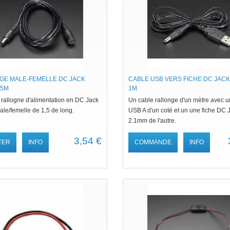
GE MALE-FEMELLE DC JACK
CABLE USB VERS FICHE DC JACK 
.5M
1M
 rallogne d'alimentation en DC Jack
Un cable rallonge d'un mètre avec u
le/femelle de 1,5 de long.
USB A d'un coté et un une fiche DC 
2.1mm de l'autre.
3,54 €
TER
INFO
COMMANDE
INFO