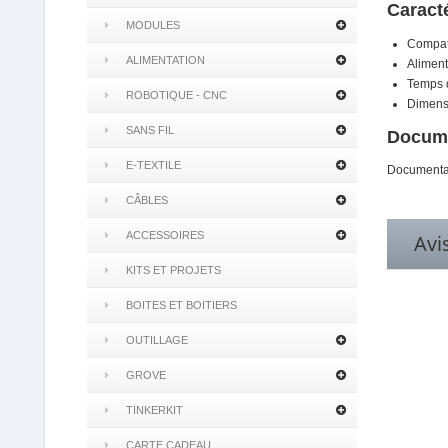
Caract
MODULES
Compati
ALIMENTATION
Aliment
Temps 
ROBOTIQUE - CNC
Dimens
SANS FIL
Docume
E-TEXTILE
Documentat
CÂBLES
ACCESSOIRES
Avi
KITS ET PROJETS
BOITES ET BOITIERS
OUTILLAGE
GROVE
TINKERKIT
CARTE CADEAU