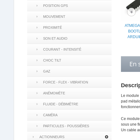
POSITION GPS
MOUVEMENT
ATMEGA
PROXIMITÉ
BOOT
ARDUI
SON ET AUDIO
COURANT - INTENSITÉ
CHOC TILT
En 
GAZ
FORCE - FLEX - VIBRATION
Descri
ANÉMOMÈTE
Le module G
pad métaliq
FLUIDE - DÉBIMÈTRE
fonctionner
CAMÉRA
Ce module e
sous une f
PARTICULES - POUSSIÈRES
Un cable a
ACTIONNEURS