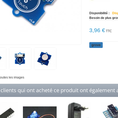
Disponibilité :
Dis
Besoin de plus gro
3,96 €
TTC
grove
 toutes les images
 clients qui ont acheté ce produit ont également a