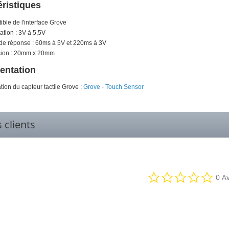
éristiques
ble de l'interface Grove
ation : 3V à 5,5V
de réponse : 60ms à 5V et 220ms à 3V
ion : 20mm x 20mm
ntation
ion du capteur tactile Grove :
Grove - Touch Sensor
s clients
0.0
0 Av
star
rati