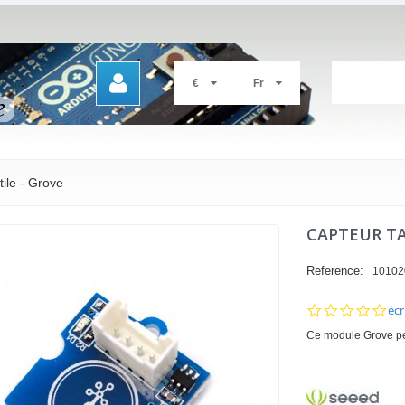
€
Fr
tile - Grove
CAPTEUR TA
Reference:
10102
0.0
écr
sta
Ce module Grove per
rat