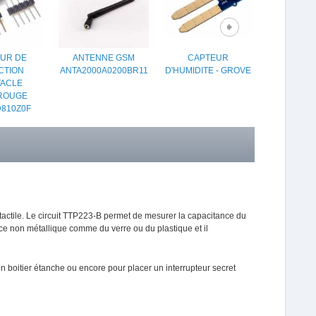
UR DE
ANTENNE GSM
CAPTEUR
3ÈME MA
CTION
ANTA2000A0200BR11
D'HUMIDITE - GROVE
LOU
TACLE
ROUGE
810Z0F
 tactile. Le circuit TTP223-B permet de mesurer la capacitance du
ace non métallique comme du verre ou du plastique et il
n boitier étanche ou encore pour placer un interrupteur secret