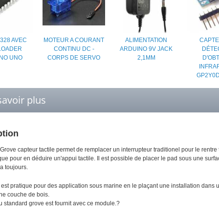
328 AVEC
MOTEUR A COURANT
ALIMENTATION
CAPTE
LOADER
CONTINU DC -
ARDUINO 9V JACK
DÉTE
NO UNO
CORPS DE SERVO
2,1MM
D'OB
INFRA
GP2Y0D
savoir plus
ption
rove capteur tactile permet de remplacer un interrupteur traditionel pour le rentre
ue pour en déduire un'appui tactile. Il est possible de placer le pad sous une surf
a toujours.
st pratique pour des application sous marine en le plaçant une installation dans u
ine couche de bois.
u standard grove est fournit avec ce module.?