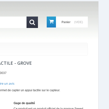
Panier
(VIDE)
CTILE - GROVE
0037
ire un avis
r
met de capter un appui tactile sur le capteur.
ing
Gage de qualité
Ce produit est un produit officiel de la marque
Seeed