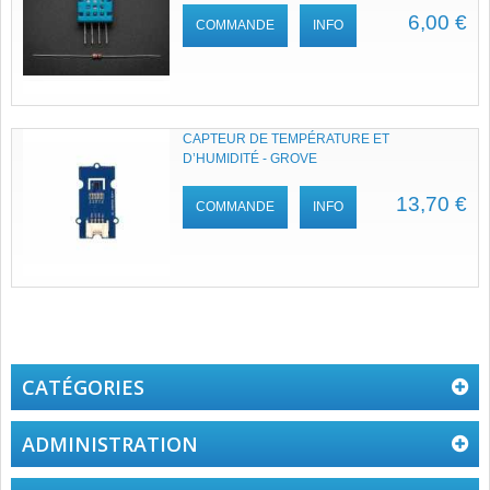
6,00 €
COMMANDE
INFO
CAPTEUR DE TEMPÉRATURE ET
D’HUMIDITÉ - GROVE
13,70 €
COMMANDE
INFO
CATÉGORIES
ADMINISTRATION