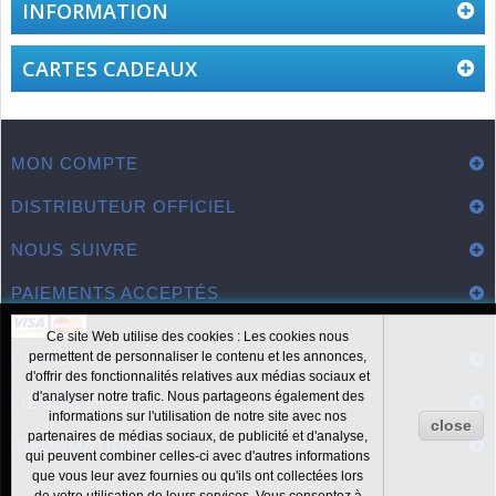
INFORMATION
CARTES CADEAUX
MON COMPTE
DISTRIBUTEUR OFFICIEL
NOUS SUIVRE
PAIEMENTS ACCEPTÉS
Ce site Web utilise des cookies : Les cookies nous
permettent de personnaliser le contenu et les annonces,
CONTACT
d'offrir des fonctionnalités relatives aux médias sociaux et
d'analyser notre trafic. Nous partageons également des
LIENS UTILES
informations sur l'utilisation de notre site avec nos
close
partenaires de médias sociaux, de publicité et d'analyse,
INFORMATIONS
qui peuvent combiner celles-ci avec d'autres informations
que vous leur avez fournies ou qu'ils ont collectées lors