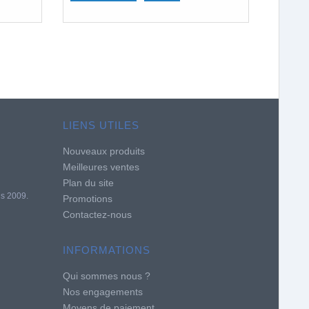
boutons pour contrôler votre son.
LIENS UTILES
Nouveaux produits
Meilleures ventes
Plan du site
is 2009.
Promotions
Contactez-nous
INFORMATIONS
Qui sommes nous ?
Nos engagements
Moyens de paiement