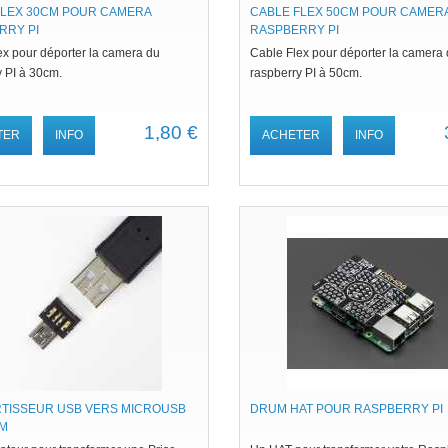
FLEX 30CM POUR CAMERA
CABLE FLEX 50CM POUR CAMER
RRY PI
RASPBERRY PI
ex pour déporter la camera du
Cable Flex pour déporter la camera
y PI à 30cm.
raspberry PI à 50cm.
1,80 €
TER
INFO
ACHETER
INFO
TISSEUR USB VERS MICROUSB
DRUM HAT POUR RASPBERRY PI
IM