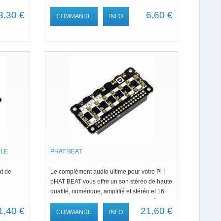
3,30 €
6,60 €
COMMANDE
INFO
BLE
PHAT BEAT
at de
Le complément audio ultime pour votre Pi !
pHAT BEAT vous offre un son stéréo de haute
qualité, numérique, amplifié et stéréo et 16
belles petites LED RVB, sur deux rangées de
1,40 €
21,60 €
8, qui sont idéales comme VU-mètre, et 6
COMMANDE
INFO