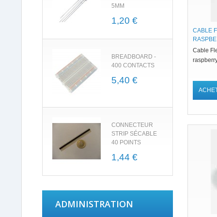
5MM
1,20 €
CABLE 
RASPBE
Cable Fl
BREADBOARD -
raspberr
400 CONTACTS
5,40 €
ACHE
CONNECTEUR
STRIP SÉCABLE
40 POINTS
1,44 €
ADMINISTRATION