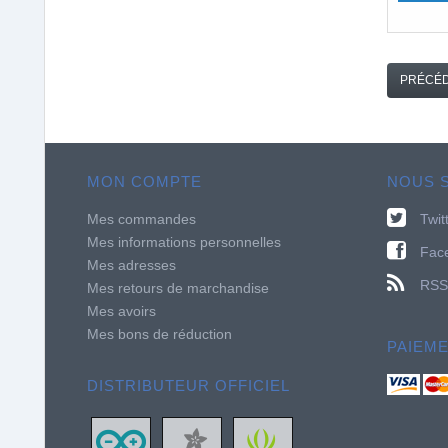
PRÉCÉ
MON COMPTE
NOUS 
Mes commandes
Twit
Mes informations personnelles
Fac
Mes adresses
RSS
Mes retours de marchandise
Mes avoirs
Mes bons de réduction
PAIEM
DISTRIBUTEUR OFFICIEL