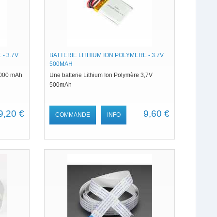
- 3.7V
BATTERIE LITHIUM ION POLYMERE - 3.7V
500MAH
2000 mAh
Une batterie Lithium Ion Polymère 3,7V
500mAh
9,20 €
9,60 €
COMMANDE
INFO