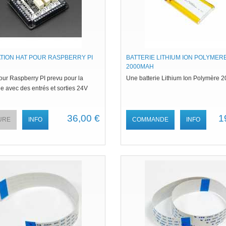
TION HAT POUR RASPBERRY PI
BATTERIE LITHIUM ION POLYMERE 
2000MAH
our Raspberry PI prevu pour la
Une batterie Lithium Ion Polymère 
e avec des entrés et sorties 24V
36,00 €
1
URE
INFO
COMMANDE
INFO