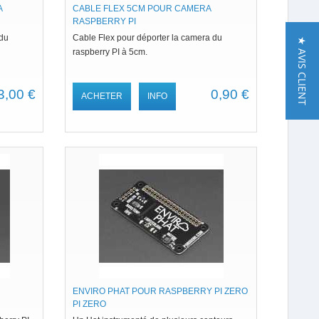
A
CABLE FLEX 5CM POUR CAMERA
RASPBERRY PI
 du
Cable Flex pour déporter la camera du
★ AVIS CLIENT
raspberry PI à 5cm.
3,00 €
0,90 €
ACHETER
INFO
ENVIRO PHAT POUR RASPBERRY PI ZERO
PI ZERO