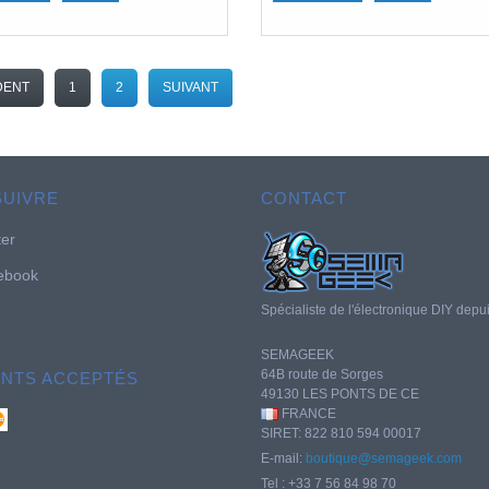
DENT
1
2
SUIVANT
SUIVRE
CONTACT
ter
ebook
Spécialiste de l'électronique DIY depu
SEMAGEEK
64B route de Sorges
ENTS ACCEPTÉS
49130 LES PONTS DE CE
FRANCE
SIRET: 822 810 594 00017
E-mail:
boutique@semageek.com
Tel : +33 7 56 84 98 70