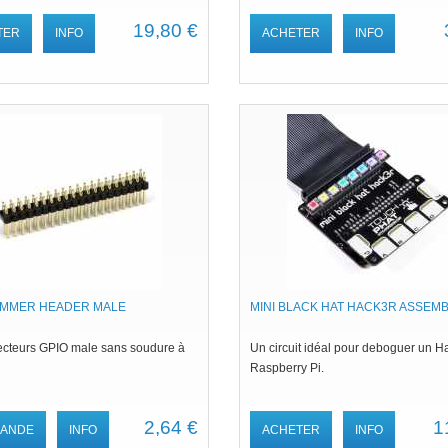
19,80 €
TER
INFO
ACHETER
INFO
AMMER HEADER MALE
MINI BLACK HAT HACK3R ASSEM
cteurs GPIO male sans soudure à
Un circuit idéal pour deboguer un H
Raspberry Pi.
2,64 €
1
ANDE
INFO
ACHETER
INFO