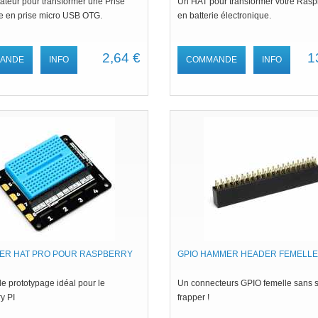
ateur pour transformer une Prise
Un HAT pour transformer votre Rasp
 en prise micro USB OTG.
en batterie électronique.
2,64 €
1
ANDE
INFO
COMMANDE
INFO
ER HAT PRO POUR RASPBERRY
GPIO HAMMER HEADER FEMELLE
e prototypage idéal pour le
Un connecteurs GPIO femelle sans 
y PI
frapper !