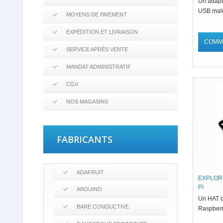
Un adapt
USB male
MOYENS DE PAIEMENT
EXPÉDITION ET LIVRAISON
COMM
SERVICE APRÈS VENTE
MANDAT ADMINISTRATIF
CGV
NOS MAGASINS
FABRICANTS
ADAFRUIT
EXPLOR
PI
ARDUINO
Un HAT d
BARE CONDUCTIVE
Raspberr