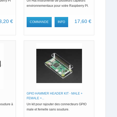
berry PI
Un Hat instrumenté de plusieurs capteurs
environnementaux pour votre Raspberry PI.
3,20 €
17,60 €
COMMANDE
INFO
GPIO HAMMER HEADER KIT - MALE +
FEMALE +...
soudure à
Un kit pour rajouter des connecteurs GPIO
male et femelle sans soudure.