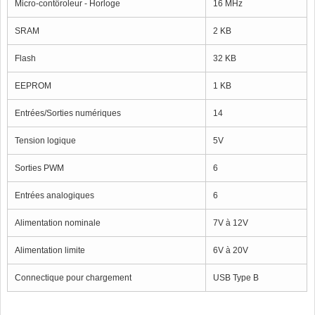
Micro-contôroleur - Horloge
16 MHz
SRAM
2 KB
Flash
32 KB
EEPROM
1 KB
Entrées/Sorties numériques
14
Tension logique
5V
Sorties PWM
6
Entrées analogiques
6
Alimentation nominale
7V à 12V
Alimentation limite
6V à 20V
Connectique pour chargement
USB Type B