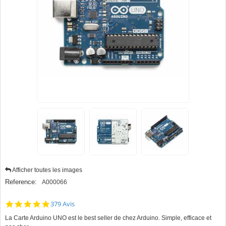
Afficher toutes les images
Reference:
A000066
4.9
379 Avis
star
La Carte Arduino UNO est le best seller de chez Arduino. Simple, efficace et
rating