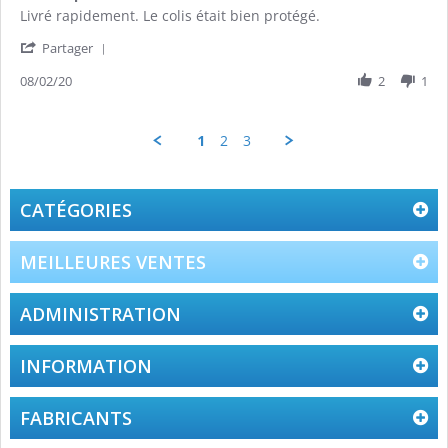
Review
review
Livré rapidement. Le colis était bien protégé.
by
stating
'
Stephane
Livré
Partager
Share
K.
rapidement.
Review
08/02/20
2
1
on
Le
by
8
colis
Stephane
Feb
était
K.
2020
1
2
3
on
8
Feb
2020
CATÉGORIES
MEILLEURES VENTES
ADMINISTRATION
INFORMATION
FABRICANTS