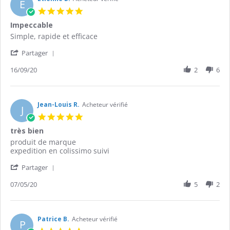
E
5.0
star
Impeccable
rating
Review
review
Simple, rapide et efficace
by
stating
'
Etienne
Impeccable
Partager
Share
B.
Review
16/09/20
2
6
on
by
16
Etienne
Sep
B.
2020
on
Jean-Louis R.
Acheteur vérifié
J
16
5.0
Sep
star
très bien
2020
rating
Review
review
produit de marque
by
stating
expedition en colissimo suivi
Jean-
très
'
Louis
bien
Partager
Share
R.
Review
07/05/20
5
2
on
by
7
Jean-
May
Louis
2020
R.
Patrice B.
Acheteur vérifié
P
on