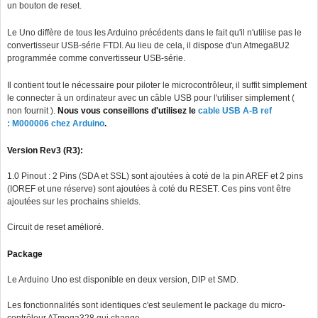
un bouton de reset.
Le Uno diffère de tous les Arduino précédents dans le fait qu'il n'utilise pas le
convertisseur USB-série FTDI. Au lieu de cela, il dispose d'un Atmega8U2
programmée comme convertisseur USB-série.
Il contient tout le nécessaire pour piloter le microcontrôleur, il suffit simplement
le connecter à un ordinateur avec un câble USB pour l'utiliser simplement (
non fournit ).
Nous vous conseillons d'utilisez le
cable USB A-B ref
: M000006 chez Arduino
.
Version Rev3 (R3):
1.0 Pinout : 2 Pins (SDA et SSL) sont ajoutées à coté de la pin AREF et 2 pins
(IOREF et une réserve) sont ajoutées à coté du RESET. Ces pins vont être
ajoutées sur les prochains shields.
Circuit de reset amélioré.
Package
Le Arduino Uno est disponible en deux version, DIP et SMD.
Les fonctionnalités sont identiques c'est seulement le package du micro-