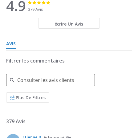
4.9
4.9
4.9
star
star
379 Avis
rating
rating
écrire Un Avis
AVIS
Filtrer les commentaires
Search
Plus De Filtres
Reviews
379 Avis
Etienne B.
Acheteur vérifié