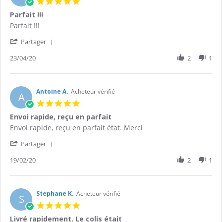
5.0
7
star
Parfait !!!
May
rating
2020
Review
review
Parfait !!!
by
stating
'
Patrice
Parfait
Partager
Share
B.
!!!
Review
23/04/20
2
1
on
by
23
Patrice
Apr
B.
2020
on
Antoine A.
Acheteur vérifié
A
23
5.0
Apr
star
Envoi rapide, reçu en parfait
2020
rating
Review
review
Envoi rapide, reçu en parfait état. Merci
by
stating
'
Antoine
Envoi
Partager
Share
A.
rapide,
Review
19/02/20
2
1
on
reçu
by
19
en
Antoine
Feb
parfait
A.
2020
on
Stephane K.
Acheteur vérifié
S
19
5.0
Feb
star
Livré rapidement. Le colis était
2020
rating