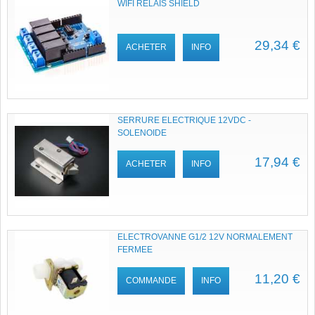
WIFI RELAIS SHIELD
29,34 €
ACHETER
INFO
SERRURE ELECTRIQUE 12VDC -
SOLENOIDE
17,94 €
ACHETER
INFO
ELECTROVANNE G1/2 12V NORMALEMENT
FERMEE
11,20 €
COMMANDE
INFO