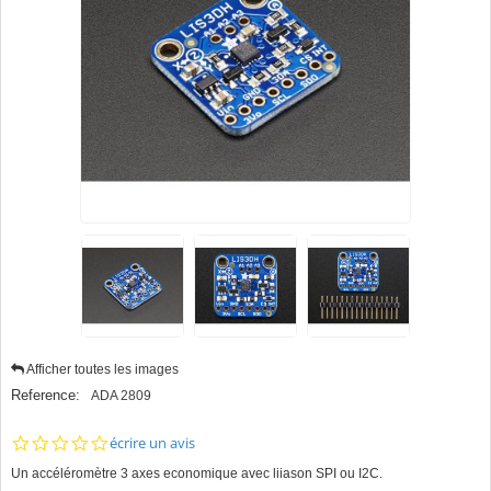
Afficher toutes les images
Reference:
ADA 2809
0.0
écrire un avis
star
Un accéléromètre 3 axes economique avec liiason SPI ou I2C.
rating