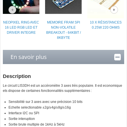
NEOPIXEL RING AVEC
MEMOIRE FRAM SPI
10 X RÉSISTANCES
16 LED RGB LED ET
NON-VOLATILE
0.25W 220 OHMS
DRIVER INTEGRE
BREAKOUT - 64KBIT /
8KBYTE
En savoir plus
Description
Le circuit LIS3DH est un accéromètre 3 axes très populaire. Il est economique
ets dispose de certaines fonctionnalités supplémentaires :
Sensibilité sur 3 axes avec une précision 10 bits
Echelle selectionable ±2g/±4g/±8g/±16g
Interface I2C ou SPI
Sortie interuption
Sortie brute multiple de 1kHz à 5kHz