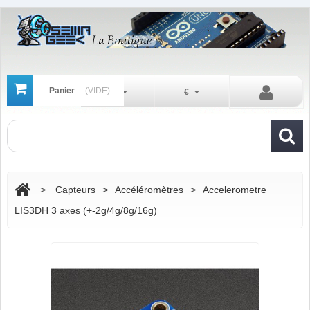
Panier
(VIDE)
Fr
€
>
Capteurs
>
Accéléromètres
>
Accelerometre
LIS3DH 3 axes (+-2g/4g/8g/16g)