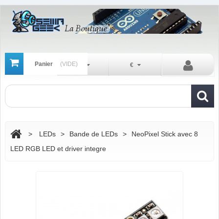
Panier
(VIDE)
Fr
€
>
LEDs
>
Bande de LEDs
>
NeoPixel Stick avec 8
LED RGB LED et driver integre