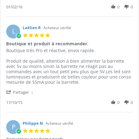
Share
l.
interessant
Review
01/02/16
0
0
on
pour
by
1
mon
denis
Feb
robot
l.
2016
on
Laëlien R.
Acheteur vérifié
L
1
5.0
Feb
star
Boutique et produit à recommander.
2016
rating
Review
review
Boutique très Pro et réactive, envoi rapide.
by
stating
Laëlien
Boutique
Produit de qualité, attention à bien alimenter la barrette
R.
et
avec 5v ou moins sinon la barrette ne réagit pas au
on
produit
commandes avec un tout petit peu plus que 5V.Les led sont
17
à
lumineuses et produisent de belles couleur pour une conso
Oct
recommander.
mesurée de 55mA pour la barrette.
2015
'
Partager
Share
Review
17/10/15
0
0
by
Laëlien
R.
on
Philippe N.
Acheteur vérifié
P
17
5.0
Oct
star