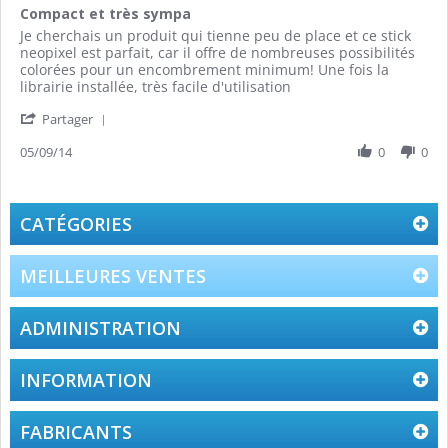
star
Compact et très sympa
rating
Review
review
Je cherchais un produit qui tienne peu de place et ce stick
by
stating
neopixel est parfait, car il offre de nombreuses possibilités
Nicolas
Compact
colorées pour un encombrement minimum! Une fois la
D.
et
librairie installée, très facile d'utilisation
on
très
'
5
sympa
Partager
Share
Sep
Review
05/09/14
0
0
2014
by
Nicolas
D.
on
CATÉGORIES
5
Sep
2014
MEILLEURES VENTES
ADMINISTRATION
INFORMATION
FABRICANTS