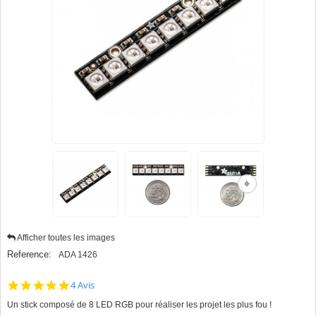
Afficher toutes les images
Reference:
ADA 1426
5.0
4 Avis
star
Un stick composé de 8 LED RGB pour réaliser les projet les plus fou !
rating