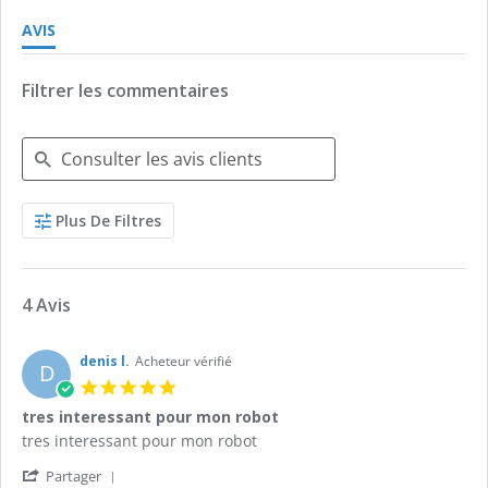
AVIS
Filtrer les commentaires
Search
Plus De Filtres
Reviews
4 Avis
denis l.
Acheteur vérifié
D
5.0
star
tres interessant pour mon robot
rating
Review
review
tres interessant pour mon robot
by
stating
'
denis
tres
Partager