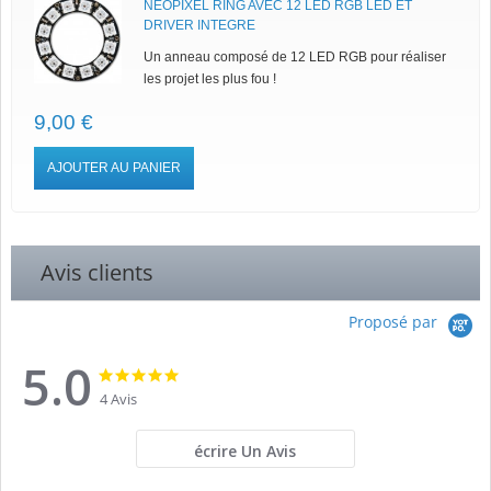
NEOPIXEL RING AVEC 12 LED RGB LED ET
DRIVER INTEGRE
Un anneau composé de 12 LED RGB pour réaliser
les projet les plus fou !
9,00 €
AJOUTER AU PANIER
Avis clients
Proposé par
5.0
5.0
5.0
star
star
4 Avis
rating
rating
écrire Un Avis