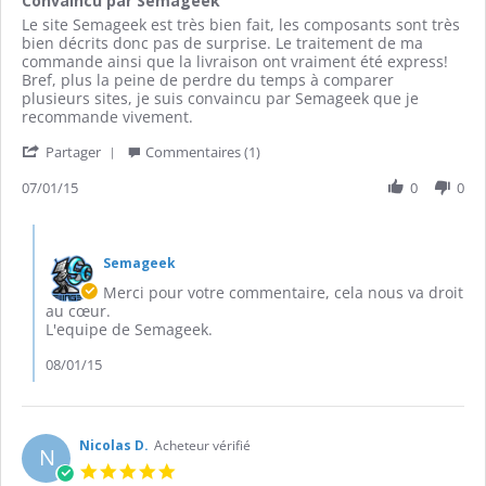
Convaincu par Semageek
2015
rating
Review
review
Le site Semageek est très bien fait, les composants sont très
by
stating
bien décrits donc pas de surprise. Le traitement de ma
Philippe
Convaincu
commande ainsi que la livraison ont vraiment été express!
N.
par
Bref, plus la peine de perdre du temps à comparer
on
Semageek
plusieurs sites, je suis convaincu par Semageek que je
7
recommande vivement.
Jan
'
2015
Partager
Commentaires (1)
Share
Review
07/01/15
0
0
by
Philippe
Comments
N.
by
on
Semageek
Propriétaire
7
du
Merci pour votre commentaire, cela nous va droit
Jan
magasin
au cœur.
2015
on
L'equipe de Semageek.
Review
by
08/01/15
Philippe
N.
on
7
Nicolas D.
Acheteur vérifié
N
Jan
5.0
2015