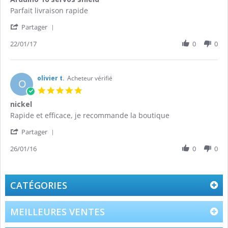
rating
Review
review
Parfait livraison rapide
by
stating
'
THIERRY
Arduino
Partager
Share
G.
16
Review
22/01/17
0
0
on
servos
by
22
shield
THIERRY
Jan
G.
2017
on
olivier t.
Acheteur vérifié
O
22
5.0
Jan
star
nickel
2017
rating
Review
review
Rapide et efficace, je recommande la boutique
by
stating
'
olivier
nickel
Partager
Share
t.
Review
26/01/16
0
0
on
by
26
olivier
Jan
t.
2016
on
CATÉGORIES
26
Jan
2016
MEILLEURES VENTES