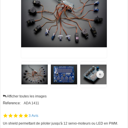
Afficher toutes les images
Reference:
ADA 1411
5.0
3 Avis
star
Un shield permettant de piloter jusqu'à 12 servo-moteurs ou LED en PWM.
rating