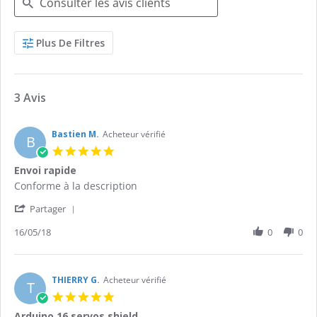
Search
Plus De Filtres
Reviews
3 Avis
Bastien M.
Acheteur vérifié
B
5.0
star
Envoi rapide
rating
Review
review
Conforme à la description
by
stating
'
Bastien
Envoi
Partager
Share
M.
rapide
Review
16/05/18
0
0
on
by
16
Bastien
May
M.
2018
on
THIERRY G.
Acheteur vérifié
T
16
5.0
May
star
Arduino 16 servos shield
2018