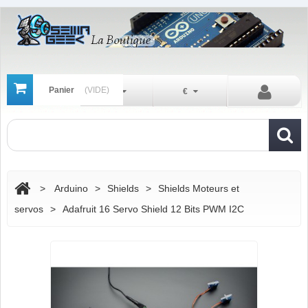
Panier
(VIDE)
Fr
€
>
Arduino
>
Shields
>
Shields Moteurs et
servos
>
Adafruit 16 Servo Shield 12 Bits PWM I2C