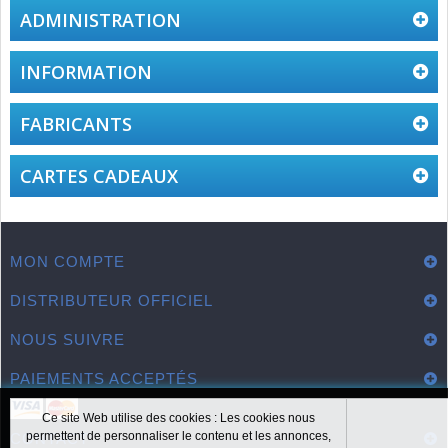
ADMINISTRATION
INFORMATION
FABRICANTS
CARTES CADEAUX
MON COMPTE
DISTRIBUTEUR OFFICIEL
NOUS SUIVRE
PAIEMENTS ACCEPTÉS
Ce site Web utilise des cookies : Les cookies nous
permettent de personnaliser le contenu et les annonces,
CONTACT