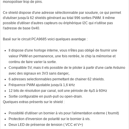
monopoliser trop de pins.
Ce shield dispose d'une adresse sélectionnable par soudure, ce qui permet
d'utuliser jusqu'à 62 shields générant au total 996 sorties PWM. Il même
possible d'utiliser d'autres capteurs ou ériphérique I2C qui n'utilise pas
l'adresse de base 0x40.
Basé sur le circuit PCA9685 voici quelques avantage :
Il dispose d'une horloge interne, vous n'êtes pas obligé de fournir une
valeur PWM en permanence, une fois rentrée, le chip la mémorise et
continu de faire varier la sortie.
Compatible 5V, mais il ets possible de le piloter à partir d'une carte Arduino
avec des signaux en 3V3 sans danger,.
6 adresses selectionnables permettant de chainer 62 shields.
Fréquence PWM ajustable jusqu'à 1,6 kHz
12 bits de résolution par canal, soit une période de 4µS à 60Hz
Sortie configurable en push-pull ou open-drain.
Quelques extras présents sur le shield :
Possiblité d'utiliser un bornier à vis pour l'alimentation externe ( fournit)
Protection d'inversion de polarité sur le bornier à vis.
Deux LED de présense de tension ( VCC et V+)