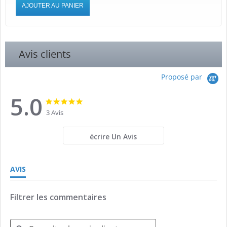
AJOUTER AU PANIER
Avis clients
Proposé par
5.0
5.0
5.0
star
star
3 Avis
rating
rating
écrire Un Avis
AVIS
Filtrer les commentaires