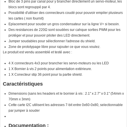
Bloc de 3 pins par canal pour y brancher directement un servo-moteur, les
blocs sont regrouppé par 4.
Possibilité d'utiliser des connecteurs coudé pour pouvoir empiler plusieurs
les cartes ( non fournit)
Eplacement pour souder un gros condensateur sur la ligne V+ si besoin.
Des resistances de 220Ω sont soudées sur cahque sorties PWM pour les
protéger et pour pouvoir piloter des LED directement.
Jumper soudables pour sélectionner l'adresse du shield.
Zone de prototypage libre pour rajouter ce que vous voulez.
Le produit est vendu assemblé et testé avec :
4 X connecteurs 4x3 pour brancher les servo-moteurs ou les LED
1 X Bornier à vis 2 points pour alimentation extérieure.
1 X Conecteur stip 36 point pour la partie shield.
Caractéristiques
Dimensions (sans les headers et le bornier à vis : 2.1" x 2.7" x 0.1" (54mm x
70mm x 3mm)
Cette carte I2C utilisent les adresses 7-bit entre 0x60-0x80, selectionnable
par jumper à souder
Documentation :