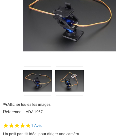
Afficher toutes les images
Reference:
ADA 1967
5.0
1 Avis
star
Un petit pan tilt idéal pour diriger une caméra.
rating