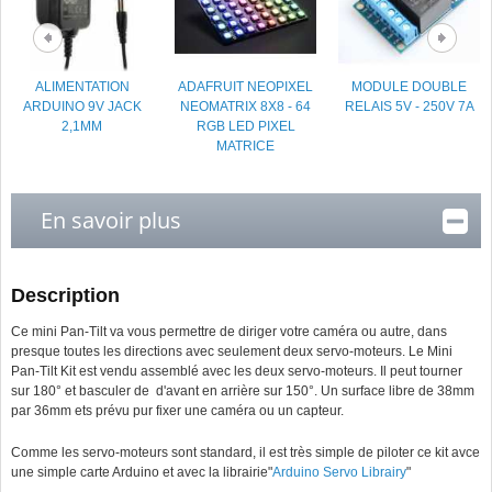
ALIMENTATION
ADAFRUIT NEOPIXEL
MODULE DOUBLE
ARDUINO 9V JACK
NEOMATRIX 8X8 - 64
RELAIS 5V - 250V 7A
2,1MM
RGB LED PIXEL
MATRICE
En savoir plus
Description
Ce mini Pan-Tilt va vous permettre de diriger votre caméra ou autre, dans
presque toutes les directions avec seulement deux servo-moteurs. Le Mini
Pan-Tilt Kit est vendu assemblé avec les deux servo-moteurs. Il peut tourner
sur 180° et basculer de d'avant en arrière sur 150°. Un surface libre de 38mm
par 36mm ets prévu pur fixer une caméra ou un capteur.
Comme les servo-moteurs sont standard, il est très simple de piloter ce kit avce
une simple carte Arduino et avec la librairie"
Arduino Servo Librairy
"