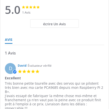
5.0
5.0
5.0
star
star
1 Avis
rating
rating
écrire Un Avis
AVIS
1 Avis
David
Évaluateur vérifié
D
5.0
star
Excellent
rating
Review
review
Très bonne petite tourelle avec des servos qui se pilotent
by
stating
très bien avec ma carte PCA9685 depuis mon Raspberry Pi 2
David
Excellent
B+.
on
J'avais essayé de fabriquer la même chose moi-même et
13
franchement ça n'en vaut pas la peine avec ce produit finit
Oct
prêt à l'emploi à ce prix. Livraison dans les délais :
2016
impeccable !!!