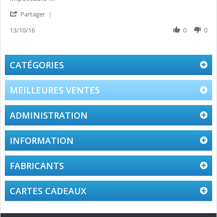
'
Partager
Share
Review
13/10/16
0
0
by
David
on
13
CATÉGORIES
Oct
2016
MEILLEURES VENTES
ADMINISTRATION
INFORMATION
FABRICANTS
CARTES CADEAUX