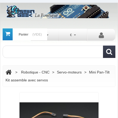
Panier
(VIDE)
Fr
€
>
Robotique - CNC
>
Servo-moteurs
>
Mini Pan-Tilt
Kit assemble avec servos