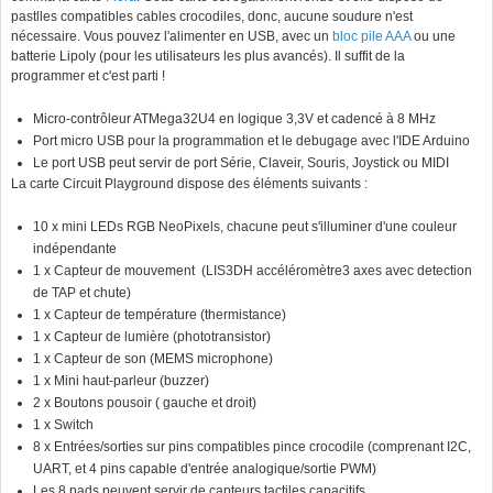
pastlles compatibles cables crocodiles, donc, aucune soudure n'est
nécessaire. Vous pouvez l'alimenter en USB, avec un
bloc pile AAA
ou une
batterie Lipoly (pour les utilisateurs les plus avancés). Il suffit de la
programmer et c'est parti !
Micro-contrôleur ATMega32U4 en logique 3,3V et cadencé à 8 MHz
Port micro USB pour la programmation et le debugage avec l'IDE Arduino
Le port USB peut servir de port Série, Claveir, Souris, Joystick ou MIDI
La carte Circuit Playground dispose des éléments suivants :
10 x mini LEDs RGB NeoPixels, chacune peut s'illuminer d'une couleur
indépendante
1 x Capteur de mouvement (LIS3DH accéléromètre3 axes avec detection
de TAP et chute)
1 x Capteur de température (thermistance)
1 x Capteur de lumière (phototransistor)
1 x Capteur de son (MEMS microphone)
1 x Mini haut-parleur (buzzer)
2 x Boutons pousoir ( gauche et droit)
1 x Switch
8 x Entrées/sorties sur pins compatibles pince crocodile (comprenant I2C,
UART, et 4 pins capable d'entrée analogique/sortie PWM)
Les 8 pads peuvent servir de capteurs tactiles capacitifs