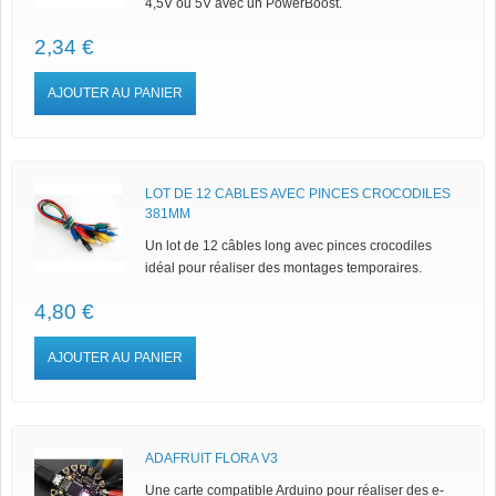
4,5V ou 5V avec un PowerBoost.
2,34 €
AJOUTER AU PANIER
LOT DE 12 CABLES AVEC PINCES CROCODILES
381MM
Un lot de 12 câbles long avec pinces crocodiles
idéal pour réaliser des montages temporaires.
4,80 €
AJOUTER AU PANIER
ADAFRUIT FLORA V3
Une carte compatible Arduino pour réaliser des e-