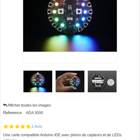
Afficher toutes les images
Reference:
ADA 3000
5.0
2 Avis
star
Une carte compatible Arduino IDE avec pleins de capteurs et de LEDs
rating