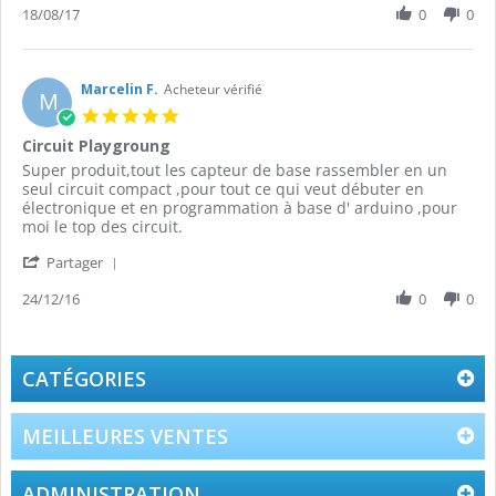
Review
18/08/17
0
0
on
bien
by
18
emballé
julien
Aug
et
f.
2017
on
Marcelin F.
Acheteur vérifié
M
18
5.0
Aug
star
Circuit Playgroung
2017
rating
Review
review
Super produit,tout les capteur de base rassembler en un
by
stating
seul circuit compact ,pour tout ce qui veut débuter en
Marcelin
Circuit
électronique et en programmation à base d' arduino ,pour
F.
Playgroung
moi le top des circuit.
on
'
24
Partager
Share
Dec
Review
24/12/16
0
0
2016
by
Marcelin
F.
on
CATÉGORIES
24
Dec
2016
MEILLEURES VENTES
ADMINISTRATION