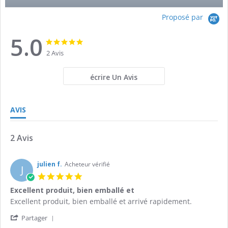
Proposé par
5.0
5.0
5.0
star
star
2 Avis
rating
rating
écrire Un Avis
AVIS
2 Avis
julien f.
Acheteur vérifié
J
5.0
star
Excellent produit, bien emballé et
rating
Review
review
Excellent produit, bien emballé et arrivé rapidement.
by
stating
'
julien
Excellent
Partager
Share
f.
produit,