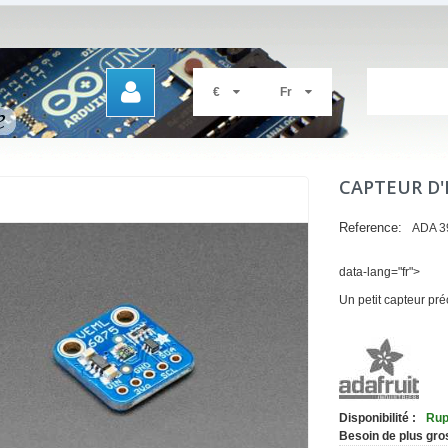
€
Fr
CAPTEUR D'
Reference:
ADA 3
data-lang="fr">
Un petit capteur pr
Disponibilité :
Rup
Besoin de plus gro