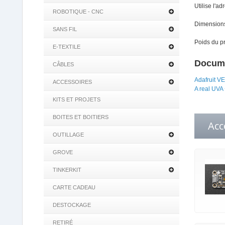
Utilise l'a
ROBOTIQUE - CNC
Dimensions 
SANS FIL
Poids du pr
E-TEXTILE
Docume
CÂBLES
Adafruit V
ACCESSOIRES
A real UVA 
KITS ET PROJETS
BOITES ET BOITIERS
Acc
OUTILLAGE
GROVE
TINKERKIT
CARTE CADEAU
DESTOCKAGE
RETIRÉ