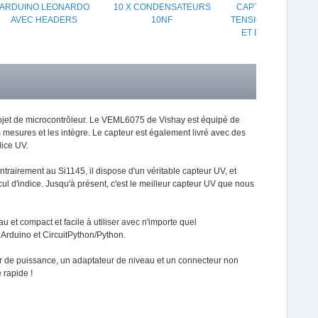
ARDUINO LEONARDO
10 X CONDENSATEURS
CAPTEUR INA260 D
AVEC HEADERS
10NF
TENSION, DE COUR
ET DE PUISSANCE
projet de microcontrôleur. Le VEML6075 de Vishay est équipé de
 mesures et les intègre. Le capteur est également livré avec des
dice UV.
rairement au Si1145, il dispose d'un véritable capteur UV, et
l d'indice. Jusqu'à présent, c'est le meilleur capteur UV que nous
 et compact et facile à utiliser avec n'importe quel
Arduino et CircuitPython/Python.
r de puissance, un adaptateur de niveau et un connecteur non
 rapide !