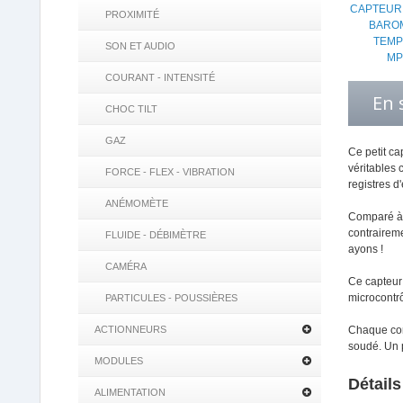
CAPTEUR
PROXIMITÉ
BARO
TEMP
SON ET AUDIO
MP
COURANT - INTENSITÉ
En 
CHOC TILT
GAZ
Ce petit ca
véritables 
FORCE - FLEX - VIBRATION
registres d
ANÉMOMÈTE
Comparé à n
contraireme
FLUIDE - DÉBIMÈTRE
ayons !
CAMÉRA
Ce capteur 
microcontr
PARTICULES - POUSSIÈRES
ACTIONNEURS
Chaque com
soudé. Un p
MODULES
Détail
ALIMENTATION