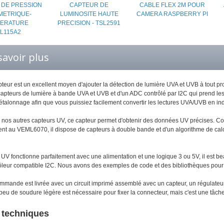
 DE PRESSION
CAPTEUR DE
CABLE FLEX 2M POUR
METRIQUE-
LUMINOSITE HAUTE
CAMERA RASPBERRY PI
ERATURE
PRECISION - TSL2591
L115A2
savoir plus
pteur est un excellent moyen d'ajouter la détection de lumière UVA et UVB à tout 
capteurs de lumière à bande UVA et UVB et d'un ADC contrôlé par I2C qui prend les
'étalonnage afin que vous puissiez facilement convertir les lectures UVA/UVB en in
os autres capteurs UV, ce capteur permet d'obtenir des données UV précises. Cont
nt au VEML6070, il dispose de capteurs à double bande et d'un algorithme de calcu
UV fonctionne parfaitement avec une alimentation et une logique 3 ou 5V, il est beau
ôleur compatible I2C. Nous avons des exemples de code et des bibliothèques pour 
mande est livrée avec un circuit imprimé assemblé avec un capteur, un régulateu
eu de soudure légère est nécessaire pour fixer la connecteur, mais c'est une tâche
s techniques