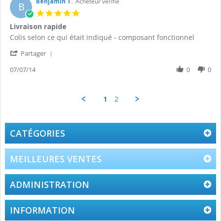
on
Benjamin T.
Acheteur vérifié
B
2
5.0
Nov
star
Livraison rapide
2015
rating
Review
review
Colis selon ce qui était indiqué - composant fonctionnel
by
stating
'
Benjamin
Livraison
Partager
Share
T.
rapide
Review
07/07/14
0
0
on
by
7
Benjamin
Jul
T.
2014
1
2
on
7
Jul
2014
CATÉGORIES
MEILLEURES VENTES
ADMINISTRATION
INFORMATION