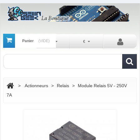
Panier
(VIDE)
Fr
€
>
Actionneurs
>
Relais
>
Module Relais 5V - 250V
7A