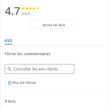
4.7
4.7
4.7
star
star
9 Avis
rating
rating
écrire Un Avis
AVIS
Filtrer les commentaires
Search
Plus De Filtres
Reviews
9 Avis