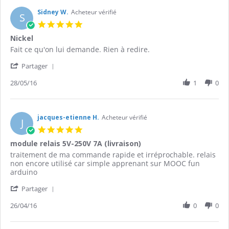
Sidney W.
Acheteur vérifié
S
5.0
star
Nickel
rating
Review
review
Fait ce qu'on lui demande. Rien à redire.
by
stating
'
Sidney
Nickel
Partager
Share
W.
Review
28/05/16
1
0
on
by
28
Sidney
May
W.
2016
on
jacques-etienne H.
Acheteur vérifié
J
28
5.0
May
star
module relais 5V-250V 7A (livraison)
2016
rating
Review
review
traitement de ma commande rapide et irréprochable. relais
by
stating
non encore utilisé car simple apprenant sur MOOC fun
jacques-
module
arduino
etienne
relais
'
H.
5V-
Partager
Share
on
250V
Review
26/04/16
0
0
26
7A
by
Apr
(livraison)
jacques-
2016