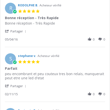
etienne
H.
RODOLPHE B.
Acheteur vérifié
R
on
5.0
26
star
Bonne réception - Très Rapide
Apr
rating
2016
Review
review
Bonne réception - Très Rapide
by
stating
'
RODOLPHE
Bonne
Partager
Share
B.
réception
Review
05/04/16
0
0
on
-
by
5
Très
RODOLPHE
Apr
Rapide
B.
2016
on
stephane v.
Acheteur vérifié
S
5
5.0
Apr
star
Parfait
2016
rating
Review
review
peu encombrant et peu couteux tres bon relais, manquerait
by
stating
peut etre une led d'etat
stephane
Parfait
'
v.
Partager
Share
on
Review
02/11/15
0
0
2
by
Nov
stephane
2015
v.