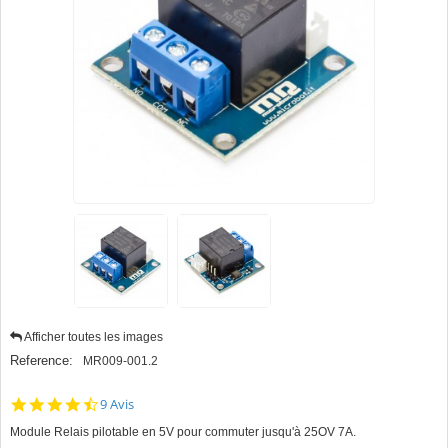
Afficher toutes les images
Reference:
MR009-001.2
4.7
9 Avis
star
Module Relais pilotable en 5V pour commuter jusqu'à 25OV 7A.
rating