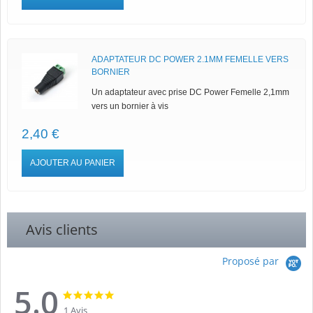
ADAPTATEUR DC POWER 2.1MM FEMELLE VERS
BORNIER
Un adaptateur avec prise DC Power Femelle 2,1mm
vers un bornier à vis
2,40 €
AJOUTER AU PANIER
Avis clients
Proposé par
5.0
5.0
5.0
star
star
1 Avis