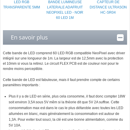
LED RGB
BANDE LUMINEUSE
CAPTEUR DE
TRANSPARENTE 5MM
LATERALE ADAFRUIT
DISTANCE ULTRASON
NEOPIXEL LED - NOIR
HC-SR04
60 LED 1M
En savoir plus
Cette bande de LED comprend 60 LED RGB compatible NeoPixel avec driver
intégré sur une longueur de 1m. La largeur est de 12,5mm avec la protection
et 10mm si vous la retirez. Le circuit FLEX PCB est de couleur noir pour le
rendre moins perceptible.
Cette bande de LED est fabuleuse, mais il faut prendre compte de certains
paramètres importants :
Plus il y a de LED en série, plus cela consomme, il faut donc compter 18W
soit environ 3,5A sous 5V mêm si la théorie dit que 5V 2A suffise. Cette
consommation max est dans le cas le plus défaroble avec toutes les LED
allumées en blanc, mais généralement la consommation est autour de
1,3A. Pour eviter tout souci, la clé est une bonne alimentation, comme du
5V 10A.