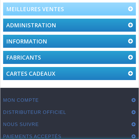
Oct
2018
MEILLEURES VENTES
ADMINISTRATION
INFORMATION
FABRICANTS
CARTES CADEAUX
MON COMPTE
DISTRIBUTEUR OFFICIEL
NOUS SUIVRE
PAIEMENTS ACCEPTÉS