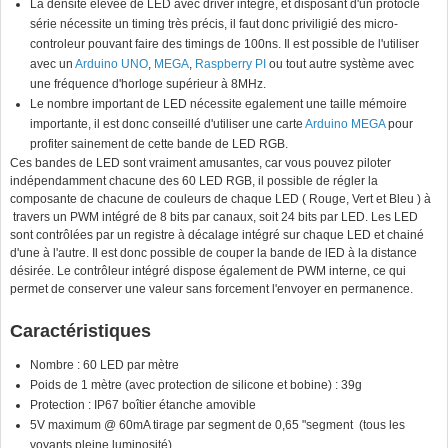
La densité élévée de LED avec driver intégré, et disposant d'un protocle
série nécessite un timing très précis, il faut donc priviligié des micro-
controleur pouvant faire des timings de 100ns. Il est possible de l'utiliser
avec un
Arduino UNO
,
MEGA
,
Raspberry PI
ou tout autre système avec
une fréquence d'horloge supérieur à 8MHz.
Le nombre important de LED nécessite egalement une taille mémoire
importante, il est donc conseillé d'utiliser une carte
Arduino MEGA
pour
profiter sainement de cette bande de LED RGB.
Ces bandes de LED sont vraiment amusantes, car vous pouvez piloter
indépendamment chacune des 60 LED RGB, il possible de régler la
composante de chacune de couleurs de chaque LED ( Rouge, Vert et Bleu ) à
travers un PWM intégré de 8 bits par canaux, soit 24 bits par LED. Les LED
sont contrôlées par un registre à décalage intégré sur chaque LED et chainé
d'une à l'autre. Il est donc possible de couper la bande de lED à la distance
désirée. Le contrôleur intégré dispose également de PWM interne, ce qui
permet de conserver une valeur sans forcement l'envoyer en permanence.
Caractéristiques
Nombre : 60 LED par mètre
Poids de 1 mètre (avec protection de silicone et bobine) : 39g
Protection : IP67 boîtier étanche amovible
5V maximum @ 60mA tirage par segment de 0,65 "segment (tous les
voyants pleine luminosité)