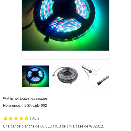
Afficher toutes les images
Reference:
SGK-LED-002
5.0
1 Avis
star
Une bande blanche de 60 LED RGB de 1m à base de WS2812.
rating