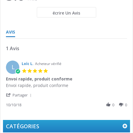
rating
rating
écrire Un Avis
AVIS
1 Avis
Loïc L.
Acheteur vérifié
L
5.0
star
Envoi rapide, produit conforme
rating
Review
review
Envoi rapide, produit conforme
by
stating
'
Loïc
Envoi
Partager
Share
L.
rapide,
Review
10/10/18
0
0
on
produit
by
10
conforme
Loïc
Oct
L.
2018
on
CATÉGORIES
10