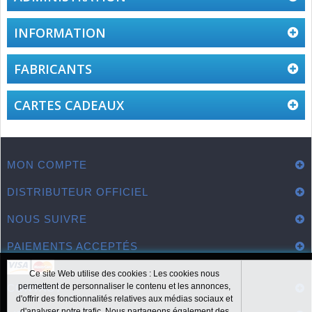
INFORMATION
FABRICANTS
CARTES CADEAUX
MON COMPTE
DISTRIBUTEUR OFFICIEL
NOUS SUIVRE
PAIEMENTS ACCEPTÉS
Ce site Web utilise des cookies : Les cookies nous
permettent de personnaliser le contenu et les annonces,
CONTACT
d'offrir des fonctionnalités relatives aux médias sociaux et
d'analyser notre trafic. Nous partageons également des