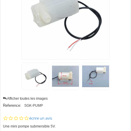
Afficher toutes les images
Reference:
SGK-PUMP
0.0
écrire un avis
star
Une mini pompe submersible 5V.
rating