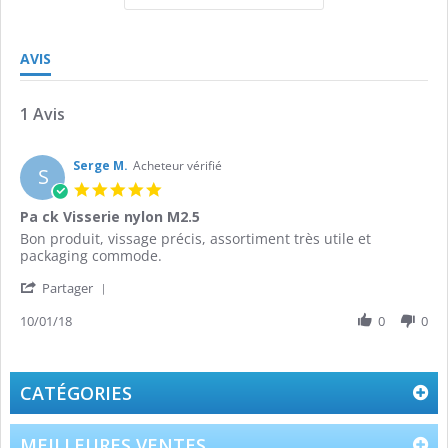
AVIS
1 Avis
Serge M.
Acheteur vérifié
S
5.0
star
Pa ck Visserie nylon M2.5
rating
Review
review
Bon produit, vissage précis, assortiment très utile et
by
stating
packaging commode.
Serge
Pa
'
M.
ck
Partager
Share
on
Visserie
Review
10/01/18
0
0
10
nylon
by
Jan
M2.5
Serge
2018
M.
on
CATÉGORIES
10
Jan
2018
MEILLEURES VENTES