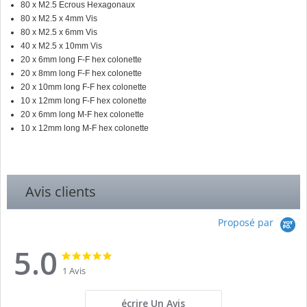
80 x M2.5 Ecrous Hexagonaux
80 x M2.5 x 4mm Vis
80 x M2.5 x 6mm Vis
40 x M2.5 x 10mm Vis
20 x 6mm long F-F hex colonette
20 x 8mm long F-F hex
colonette
20 x 10mm long F-F hex
colonette
10 x 12mm long F-F hex
colonette
20 x 6mm long M-F hex
colonette
10 x 12mm long M-F hex
colonette
Avis clients
Proposé par
5.0
5.0
5.0
star
star
1 Avis
rating
rating
écrire Un Avis