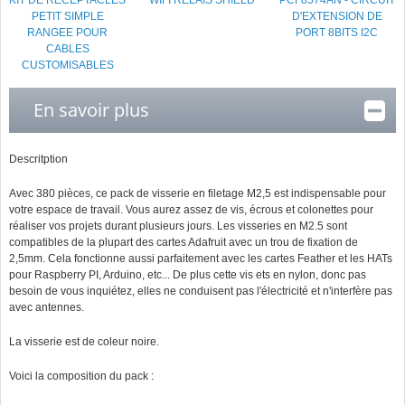
KIT DE RECEPTACLES
WIFI RELAIS SHIELD
PCF8574AN - CIRCUIT
PETIT SIMPLE
D'EXTENSION DE
RANGEE POUR
PORT 8BITS I2C
CABLES
CUSTOMISABLES
En savoir plus
Descritption
Avec 380 pièces, ce pack de visserie en filetage M2,5 est indispensable pour
votre espace de travail. Vous aurez assez de vis, écrous et colonettes pour
réaliser vos projets durant plusieurs jours. Les visseries en M2.5 sont
compatibles de la plupart des cartes Adafruit avec un trou de fixation de
2,5mm. Cela fonctionne aussi parfaitement avec les cartes Feather et les HATs
pour Raspberry PI, Arduino, etc... De plus cette vis ets en nylon, donc pas
besoin de vous inquiétez, elles ne conduisent pas l'électricité et n'interfère pas
avec antennes.
La visserie est de coleur noire.
Voici la composition du pack :