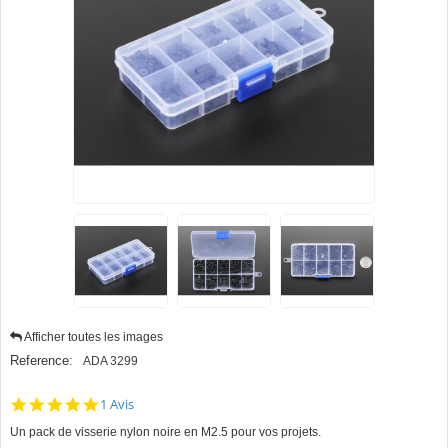
Afficher toutes les images
Reference:
ADA 3299
5.0
1 Avis
star
Un pack de visserie nylon noire en M2.5 pour vos projets.
rating