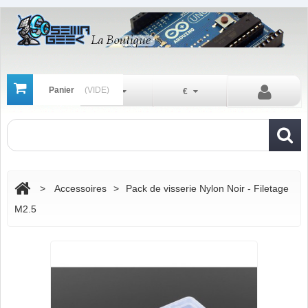
Panier
(VIDE)
Fr
€
>
Accessoires
>
Pack de visserie Nylon Noir - Filetage
M2.5