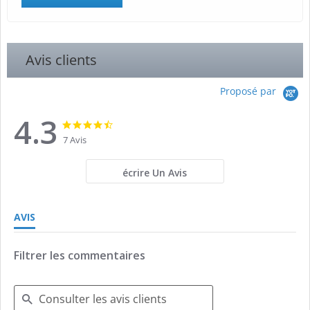
Avis clients
Proposé par
4.3
4.3
4.3
star
star
7 Avis
rating
rating
écrire Un Avis
AVIS
Filtrer les commentaires