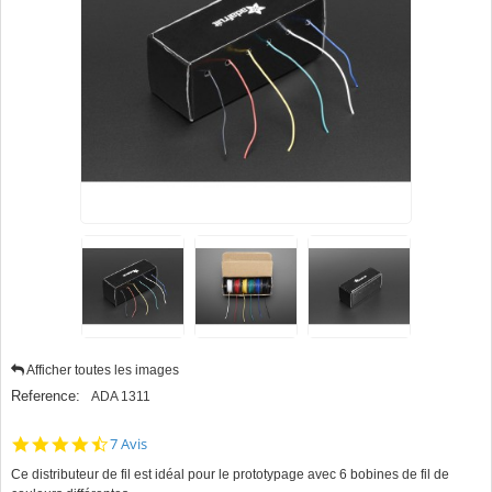
Afficher toutes les images
Reference:
ADA 1311
4.3
7 Avis
star
Ce distributeur de fil est idéal pour le prototypage avec 6 bobines de fil de
rating