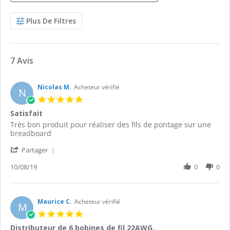
Search
Plus De Filtres
Reviews
7 Avis
Nicolas M.
Acheteur vérifié
N
5.0
star
Satisfait
rating
Review
review
Très bon produit pour réaliser des fils de pontage sur une
by
stating
breadboard
Nicolas
Satisfait
'
M.
Partager
Share
on
Review
10/08/19
0
0
10
by
Aug
Nicolas
2019
M.
on
Maurice C.
Acheteur vérifié
M
10
5.0
Aug
star
Distributeur de 6 bobines de fil 22AWG.
2019