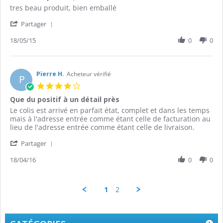
Review
review
tres beau produit, bien emballé
by
stating
'
richard
tres
Partager
Share
O.
beau
Review
18/05/15
0
0
on
produit,
by
18
bien
richard
May
emballé
O.
2015
on
Pierre H.
Acheteur vérifié
P
18
4.0
May
star
Que du positif à un détail près
2015
rating
Review
review
Le colis est arrivé en parfait état, complet et dans les temps
by
stating
mais à l'adresse entrée comme étant celle de facturation au
Pierre
Que
lieu de l'adresse entrée comme étant celle de livraison.
H.
du
'
on
positif
Partager
Share
18
à
Review
18/04/16
0
0
Apr
un
by
2016
détail
Pierre
près
H.
1
2
on
18
Apr
2016