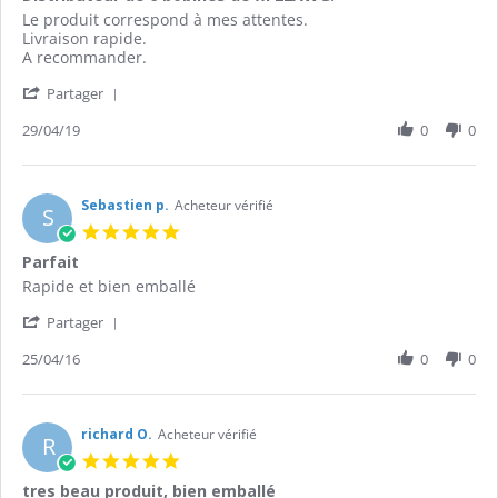
rating
Review
review
Le produit correspond à mes attentes.
by
stating
Livraison rapide.
Maurice
Distributeur
A recommander.
C.
de
'
on
6
Partager
Share
29
bobines
Review
29/04/19
0
0
Apr
de
by
2019
fil
Maurice
22AWG.
C.
on
Sebastien p.
Acheteur vérifié
S
29
5.0
Apr
star
Parfait
2019
rating
Review
review
Rapide et bien emballé
by
stating
'
Sebastien
Parfait
Partager
Share
p.
Review
25/04/16
0
0
on
by
25
Sebastien
Apr
p.
2016
on
richard O.
Acheteur vérifié
R
25
5.0
Apr
star
tres beau produit, bien emballé
2016
rating