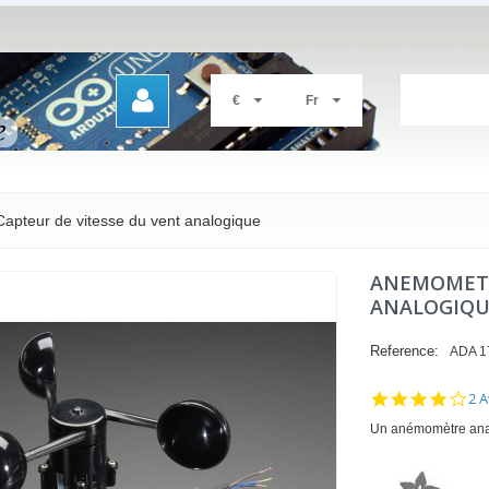
€
Fr
apteur de vitesse du vent analogique
ANEMOMETRE
ANALOGIQU
Reference:
ADA 1
4.0
2 A
sta
Un anémomètre anal
rat