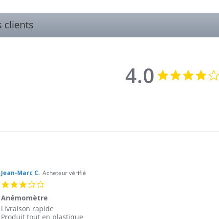
s clients
4.0
Jean-Marc C.
Acheteur vérifié
3.0
star
Anémomètre
rating
Review
review
Livraison rapide
by
stating
Produit tout en plastique