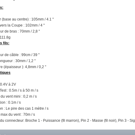
s:
 (base au centre) : 105mm / 4.1 "
vers la Coupe : 102mm / 4 "
r de bras : 70mm / 2,8 "
 111.8g
 fils:
r de câble : 99cm / 39 "
ngueur : 30mm / 1,2 "
e (épaisseur ): 4,8mm / 0,2 "
tiques
: 0.4V à 2V
est : 0.5m / s à 50 m / s
du vent mini : 0,2 m / s
ion : 0.1m / s
on : Le pire des cas 1 mètre / s
 max du vent : 70m / s
 du connecteur: Broche 1 - Puissance (fil marron), Pin 2 - Masse (fil noir), Pin 3 - Sig