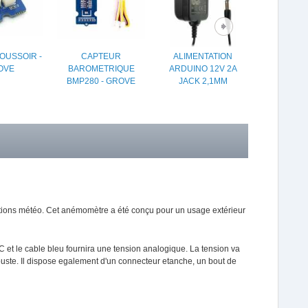
OUSSOIR -
CAPTEUR
ALIMENTATION
RASPBERR
OVE
BAROMETRIQUE
ARDUINO 12V 2A
POSITIVE 
BMP280 - GROVE
JACK 2,1MM
KI
stations météo. Cet anémomètre a été conçu pour un usage extérieur
 VDC et le cable bleu fournira une tension analogique. La tension va
robuste. Il dispose egalement d'un connecteur etanche, un bout de