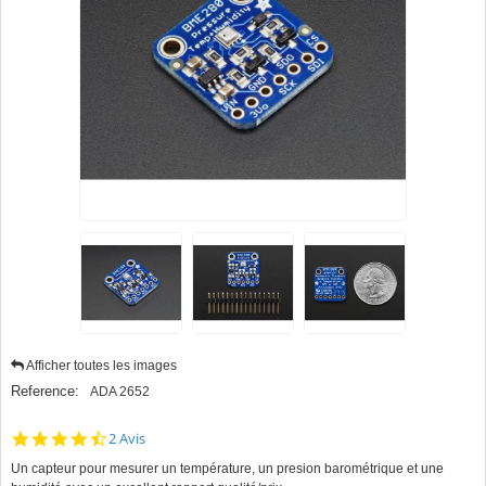
Afficher toutes les images
Reference:
ADA 2652
4.5
2 Avis
star
Un capteur pour mesurer un température, un presion barométrique et une
rating