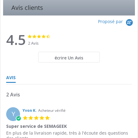
Avis clients
Proposé par
4.5
4.5
4.5
star
star
2 Avis
rating
rating
écrire Un Avis
AVIS
2 Avis
Yvon K.
Acheteur vérifié
Y
5.0
star
Super service de SEMAGEEK
rating
Review
review
En plus de la livraison rapide, très à l'écoute des questions
by
stating