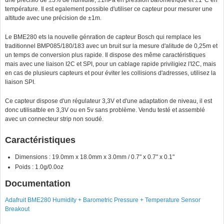
une précisio de ±3% de humidité, ±1hPa en pression barométrique et ±1°C en
température. Il est egalement possible d'utiliser ce capteur pour mesurer une
altitude avec une précision de ±1m.
Le BME280 ets la nouvelle génration de capteur Bosch qui remplace les
traditionnel BMP085/180/183 avec un bruit sur la mesure d'alitude de 0,25m et
un temps de conversion plus rapide. Il dispose des même caractéristiques
mais avec une liaison I2C et SPI, pour un cablage rapide priviligiez l'I2C, mais
en cas de plusieurs capteurs et pour éviter les collisions d'adresses, utilisez la
liaison SPI.
Ce capteur dispose d'un régulateur 3,3V et d'une adaptation de niveau, il est
donc utilisatble en 3,3V ou en 5v sans problème. Vendu testé et assemblé
avec un connecteur strip non soudé.
Caractéristiques
Dimensions : 19.0mm x 18.0mm x 3.0mm / 0.7" x 0.7" x 0.1"
Poids : 1.0g/0.0oz
Documentation
Adafruit BME280 Humidity + Barometric Pressure + Temperature Sensor
Breakout