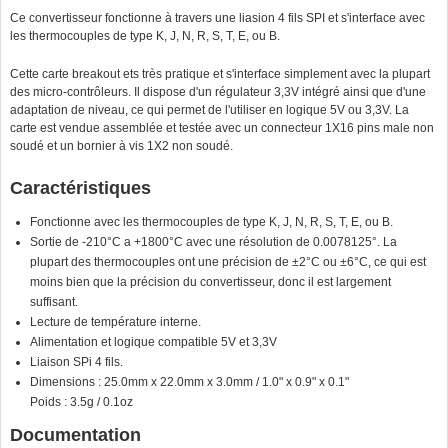
Ce convertisseur fonctionne à travers une liasion 4 fils SPI et s'interface avec
les thermocouples de type K, J, N, R, S, T, E, ou B.
Cette carte breakout ets très pratique et s'interface simplement avec la plupart
des micro-contrôleurs. Il dispose d'un régulateur 3,3V intégré ainsi que d'une
adaptation de niveau, ce qui permet de l'utiliser en logique 5V ou 3,3V. La
carte est vendue assemblée et testée avec un connecteur 1X16 pins male non
soudé et un bornier à vis 1X2 non soudé.
Caractéristiques
Fonctionne avec les thermocouples de type
K, J, N, R, S, T, E, ou B.
Sortie de -210°C a +1800°C avec une résolution de 0.0078125°. La
plupart des thermocouples ont une précision de ±2°C ou ±6°C, ce qui est
moins bien que la précision du convertisseur, donc il est largement
suffisant.
Lecture de température interne.
Alimentation et logique compatible 5V et 3,3V
Liaison SPi 4 fils.
Dimensions : 25.0mm x 22.0mm x 3.0mm / 1.0" x 0.9" x 0.1"
Poids : 3.5g / 0.1oz
Documentation