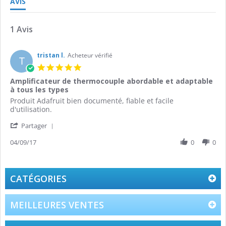
AVIS
1 Avis
tristan l.
Acheteur vérifié
T
5.0
star
Amplificateur de thermocouple abordable et adaptable
rating
à tous les types
Review
review
Produit Adafruit bien documenté, fiable et facile
by
stating
d'utilisation.
tristan
Amplificateur
'
l.
de
Partager
Share
on
thermocouple
Review
04/09/17
0
0
4
abordable
by
Sep
et
tristan
2017
adaptable
l.
à
on
tous
CATÉGORIES
4
les
Sep
types
2017
MEILLEURES VENTES