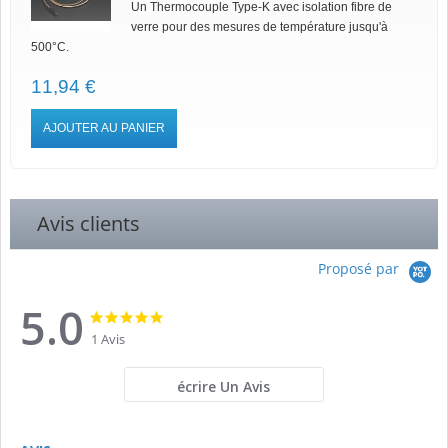
Un Thermocouple Type-K avec isolation fibre de
verre pour des mesures de température jusqu'à
500°C.
11,94 €
AJOUTER AU PANIER
Avis clients
Proposé par
5.0
5.0
5.0
star
star
1 Avis
rating
rating
écrire Un Avis