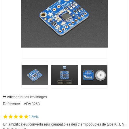
Afficher toutes les images
Reference:
ADA 3263
5.0
1 Avis
star
Un amplificateur/convertisseur compatibles des thermocouples de type K, J, N,
rating