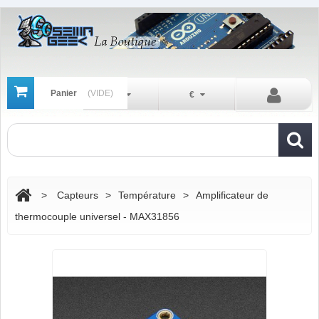
Panier
(VIDE)
Fr
€
>
Capteurs
>
Température
>
Amplificateur de
thermocouple universel - MAX31856