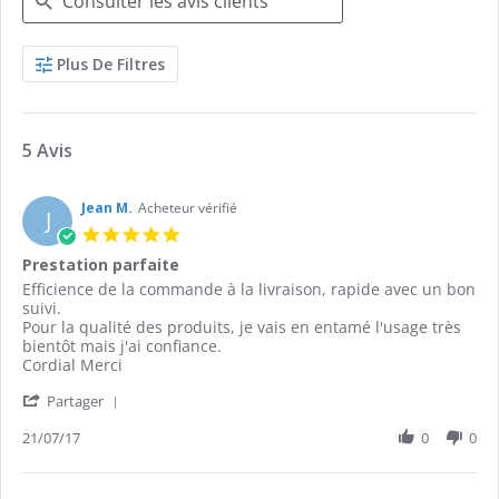
Search
Plus De Filtres
Reviews
5 Avis
Jean M.
Acheteur vérifié
J
5.0
star
Prestation parfaite
rating
Review
review
Efficience de la commande à la livraison, rapide avec un bon
by
stating
suivi.
Jean
Prestation
Pour la qualité des produits, je vais en entamé l'usage très
M.
parfaite
bientôt mais j'ai confiance.
on
Cordial Merci
21
'
Jul
Partager
Share
2017
Review
21/07/17
0
0
by
Jean
M.