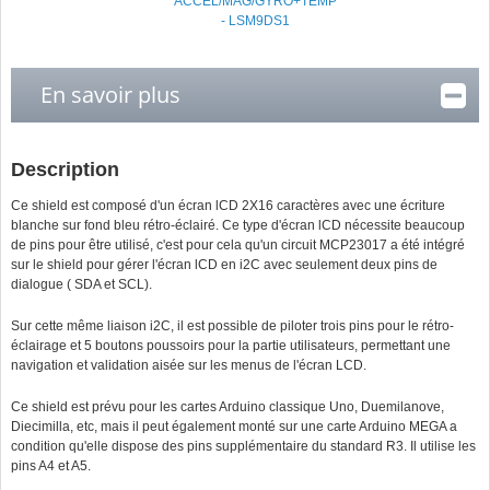
ACCEL/MAG/GYRO+TEMP
- LSM9DS1
En savoir plus
Description
Ce shield est composé d'un écran lCD 2X16 caractères avec une écriture
blanche sur fond bleu rétro-éclairé. Ce type d'écran lCD nécessite beaucoup
de pins pour être utilisé, c'est pour cela qu'un circuit MCP23017 a été intégré
sur le shield pour gérer l'écran lCD en i2C avec seulement deux pins de
dialogue ( SDA et SCL).
Sur cette même liaison i2C, il est possible de piloter trois pins pour le rétro-
éclairage et 5 boutons poussoirs pour la partie utilisateurs, permettant une
navigation et validation aisée sur les menus de l'écran LCD.
Ce shield est prévu pour les cartes Arduino classique Uno, Duemilanove,
Diecimilla, etc, mais il peut également monté sur une carte Arduino MEGA a
condition qu'elle dispose des pins supplémentaire du standard R3. Il utilise les
pins A4 et A5.