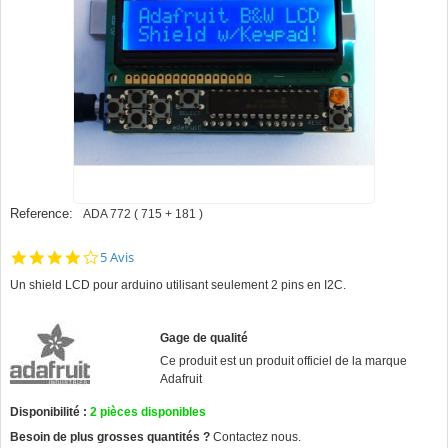
Reference:
ADA 772 ( 715 + 181 )
4.0
5 Avis
star
Un shield LCD pour arduino utilisant seulement 2 pins en I2C.
rating
Gage de qualité
Ce produit est un produit officiel de la marque
Adafruit
Disponibilité :
2
pièces disponibles
Besoin de plus grosses quantités ?
Contactez nous.