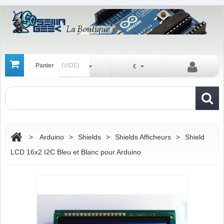
Panier
(VIDE)
Fr
€
>
Arduino
>
Shields
>
Shields Afficheurs
>
Shield
LCD 16x2 I2C Bleu et Blanc pour Arduino