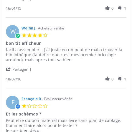
Share
16
!!
Review
16/01/15
0
1
Jan
by
2015
Moulay
A.
on
Wolfin J.
Acheteur vérifié
W
16
4.0
Jan
star
bon tit afficheur
2015
rating
Review
review
facil a assembler... j'ai juste eu un peut de mal a trouver la
by
stating
bibliothèque (faut dire que c est mes premier bricolage
Wolfin
bon
arduino), mais apres tout va bien.
J.
tit
'
on
afficheur
Partager
Share
18
Review
18/07/16
0
1
Jul
by
2016
Wolfin
J.
on
François D.
Évaluateur vérifié
F
18
1.0
Jul
star
Et les schémas ?
2016
rating
Review
review
Peut être du bon matériel mais livré sans plan de câblage.
by
stating
Comment faire alors pour le tester ?
François
Et
Je suis bien déçu.