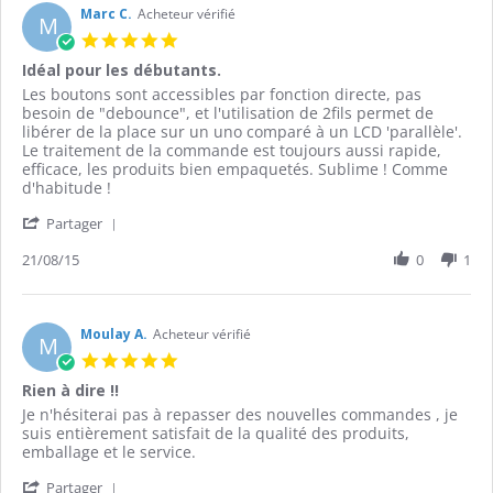
on
Marc C.
Acheteur vérifié
M
21
5.0
Jul
star
Idéal pour les débutants.
2017
rating
Review
review
Les boutons sont accessibles par fonction directe, pas
by
stating
besoin de "debounce", et l'utilisation de 2fils permet de
Marc
Idéal
libérer de la place sur un uno comparé à un LCD 'parallèle'.
C.
pour
Le traitement de la commande est toujours aussi rapide,
on
les
efficace, les produits bien empaquetés. Sublime ! Comme
21
débutants.
d'habitude !
Aug
'
2015
Partager
Share
Review
21/08/15
0
1
by
Marc
C.
on
Moulay A.
Acheteur vérifié
M
21
5.0
Aug
star
Rien à dire !!
2015
rating
Review
review
Je n'hésiterai pas à repasser des nouvelles commandes , je
by
stating
suis entièrement satisfait de la qualité des produits,
Moulay
Rien
emballage et le service.
A.
à
'
on
dire
Partager