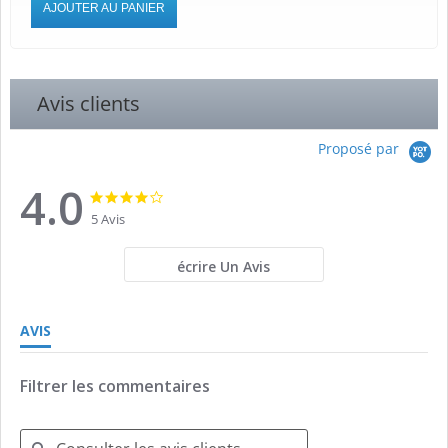
AJOUTER AU PANIER
Avis clients
Proposé par
4.0
4.0
4.0
star
star
5 Avis
rating
rating
écrire Un Avis
AVIS
Filtrer les commentaires