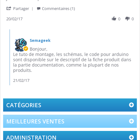
D.
les
'
on
schémas
Partager
Commentaires (1)
Share
20
?
Review
20/02/17
0
0
Feb
by
2017
François
Comments
D.
by
on
Semageek
Propriétaire
20
du
Bonjour,
Feb
magasin
Le tuto de montage, les schémas, le code pour arduino
2017
on
sont disponible sur le descriptif de la fiche produit dans
Review
la partie documentation, comme la plupart de nos
by
produits.
François
D.
21/02/17
on
20
Feb
2017
CATÉGORIES
MEILLEURES VENTES
ADMINISTRATION