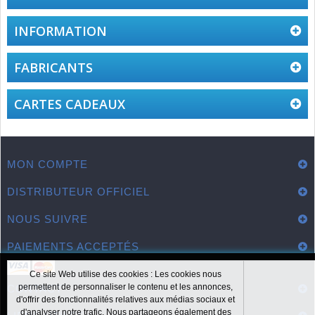
INFORMATION
FABRICANTS
CARTES CADEAUX
MON COMPTE
DISTRIBUTEUR OFFICIEL
NOUS SUIVRE
PAIEMENTS ACCEPTÉS
Ce site Web utilise des cookies : Les cookies nous
permettent de personnaliser le contenu et les annonces,
CONTACT
d'offrir des fonctionnalités relatives aux médias sociaux et
d'analyser notre trafic. Nous partageons également des