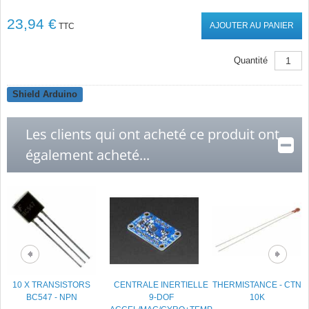
23,94 €
AJOUTER AU PANIER
TTC
Quantité
Shield Arduino
Les clients qui ont acheté ce produit ont
également acheté...
10 X TRANSISTORS
CENTRALE INERTIELLE
THERMISTANCE - CTN
BC547 - NPN
9-DOF
10K