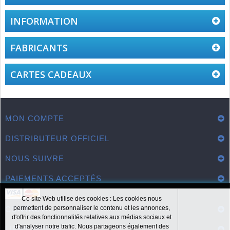
INFORMATION
FABRICANTS
CARTES CADEAUX
MON COMPTE
DISTRIBUTEUR OFFICIEL
NOUS SUIVRE
PAIEMENTS ACCEPTÉS
Ce site Web utilise des cookies : Les cookies nous
permettent de personnaliser le contenu et les annonces,
CONTACT
d'offrir des fonctionnalités relatives aux médias sociaux et
d'analyser notre trafic. Nous partageons également des
LIENS UTILES