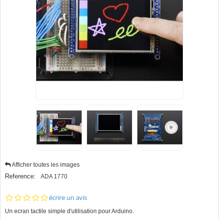
Afficher toutes les images
Reference:
ADA 1770
0.0
écrire un avis
star
Un ecran tactile simple d'utilisation pour Arduino.
rating