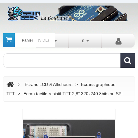
Panier
(VIDE)
Fr
€
>
Ecrans LCD & Afficheurs
>
Ecrans graphique
TFT
>
Ecran tactile resistif TFT 2,8" 320x240 8bits ou SPI