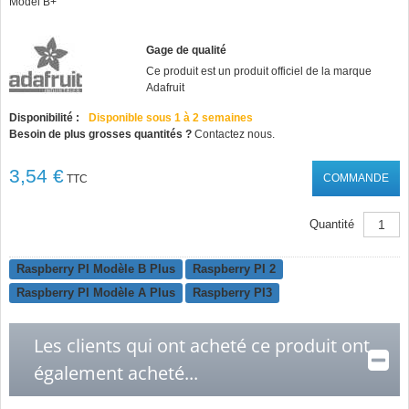
Model B+
Gage de qualité
Ce produit est un produit officiel de la marque
Adafruit
Disponibilité :
Disponible sous 1 à 2 semaines
Besoin de plus grosses quantités ?
Contactez nous.
3,54 €
COMMANDE
TTC
Quantité
Raspberry PI Modèle B Plus
Raspberry PI 2
Raspberry PI Modèle A Plus
Raspberry PI3
Les clients qui ont acheté ce produit ont
également acheté...