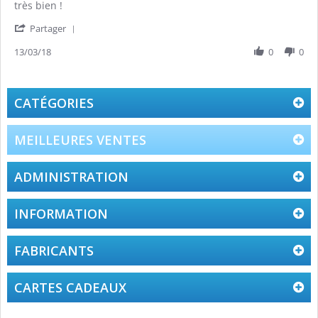
Review
review
très bien !
by
stating
'
Jean-
très
Partager
Share
Luc
bien
Review
13/03/18
0
0
c.
!
by
on
Jean-
13
Luc
Mar
c.
2018
CATÉGORIES
on
13
Mar
MEILLEURES VENTES
2018
ADMINISTRATION
INFORMATION
FABRICANTS
CARTES CADEAUX