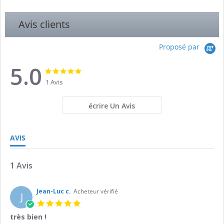
Avis clients
Proposé par
5.0
5.0
5.0
star
star
1 Avis
rating
rating
écrire Un Avis
AVIS
1 Avis
Jean-Luc c.
Acheteur vérifié
J
5.0
star
très bien !
rating