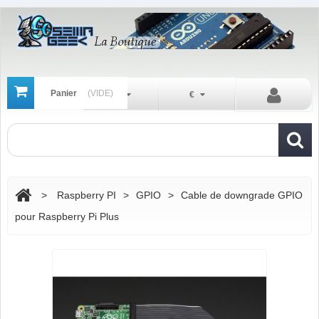
Panier
(VIDE)
Fr
€
>
Raspberry PI
>
GPIO
>
Cable de downgrade GPIO
pour Raspberry Pi Plus