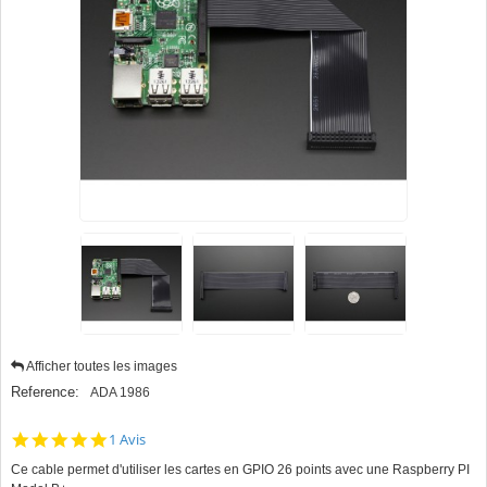
Afficher toutes les images
Reference:
ADA 1986
5.0
1 Avis
star
Ce cable permet d'utiliser les cartes en GPIO 26 points avec une Raspberry PI
rating