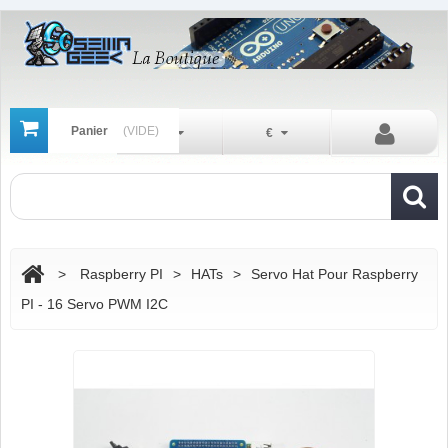
Panier
(VIDE)
Fr
€
>
Raspberry PI
>
HATs
>
Servo Hat Pour Raspberry
PI - 16 Servo PWM I2C