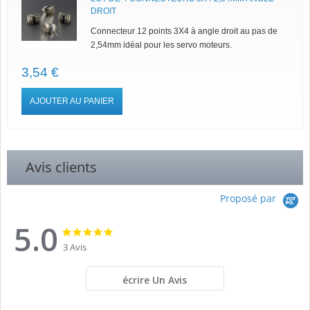
DROIT
Connecteur 12 points 3X4 à angle droit au pas de
2,54mm idéal pour les servo moteurs.
3,54 €
AJOUTER AU PANIER
Avis clients
Proposé par
5.0
5.0
5.0
star
star
3 Avis
rating
rating
écrire Un Avis