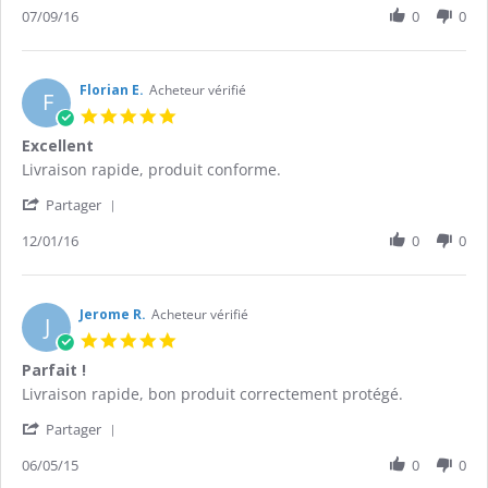
Review
07/09/16
0
0
on
by
7
Stacy
Sep
M.
2016
on
Florian E.
Acheteur vérifié
F
7
5.0
Sep
star
Excellent
2016
rating
Review
review
Livraison rapide, produit conforme.
by
stating
'
Florian
Excellent
Partager
Share
E.
Review
12/01/16
0
0
on
by
12
Florian
Jan
E.
2016
on
Jerome R.
Acheteur vérifié
J
12
5.0
Jan
star
Parfait !
2016
rating
Review
review
Livraison rapide, bon produit correctement protégé.
by
stating
'
Jerome
Parfait
Partager
Share
R.
!
Review
06/05/15
0
0
on
by
6