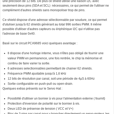
une précision de 12 bits. De plus ce shield utilise une liaison i2C avec
seulement deux pins (SDA et SCL) nécessaires, ce qui permet de l'utiliser ne
complément d'autres shields sans monopoliser trop de pins.
Ce shield dispose d'une adresse sélectionnable par soudure, ce qui permet
d'utuliser jusqu'à 62 shields générant au total 996 sorties PWM. Il même
possible d'utiliser d'autres capteurs ou ériphérique I2C qui n'utilise pas
l'adresse de base 0x40.
Basé sur le circuit PCA9685 voici quelques avantage :
Il dispose d'une horloge interne, vous n'êtes pas obligé de fournir une
valeur PWM en permanence, une fois rentrée, le chip la mémorise et
continu de faire varier la sortie.
6 adresses selectionnables permettant de chainer 62 shields.
Fréquence PWM ajustable jusqu'à 1,6 kHz
12 bits de résolution par canal, soit une période de 4µS à 60Hz
Sortie configurable en push-pull ou open-drain.
Quelques extras présents sur le Servo Hat :
Possiblité d'utiliser un bornier à vis pour l'alimentation externe ( fournit)
Protection d'inversion de polarité sur le bornier à vis.
Deux LED de présense de tension ( VCC et V+)
Bloc de 3 pins par canal pour y brancher directement un servo-moteur, les