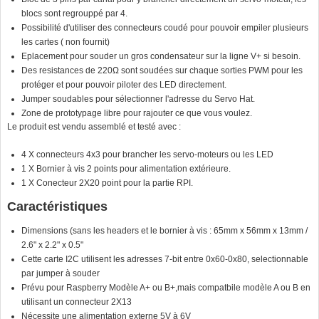
blocs sont regrouppé par 4.
Possibilité d'utiliser des connecteurs coudé pour pouvoir empiler plusieurs
les cartes ( non fournit)
Eplacement pour souder un gros condensateur sur la ligne V+ si besoin.
Des resistances de 220Ω sont soudées sur chaque sorties PWM pour les
protéger et pour pouvoir piloter des LED directement.
Jumper soudables pour sélectionner l'adresse du Servo Hat.
Zone de prototypage libre pour rajouter ce que vous voulez.
Le produit est vendu assemblé et testé avec :
4 X connecteurs 4x3 pour brancher les servo-moteurs ou les LED
1 X Bornier à vis 2 points pour alimentation extérieure.
1 X Conecteur 2X20 point pour la partie RPI.
Caractéristiques
Dimensions (sans les headers et le bornier à vis : 65mm x 56mm x 13mm /
2.6" x 2.2" x 0.5"
Cette carte I2C utilisent les adresses 7-bit entre 0x60-0x80, selectionnable
par jumper à souder
Prévu pour Raspberry Modèle A+ ou B+,mais compatbile modèle A ou B en
utilisant un connecteur 2X13
Nécessite une alimentation externe 5V à 6V