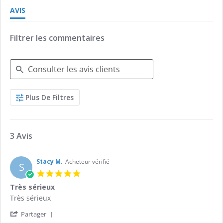
AVIS
Filtrer les commentaires
Search
Plus De Filtres
Reviews
3 Avis
Stacy M.
Acheteur vérifié
S
5.0
star
Très sérieux
rating
Review
review
Très sérieux
by
stating
'
Stacy
Très
Partager
Share
M.
sérieux