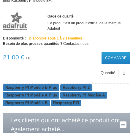
pour Raspberry PI Modèle B+..
Gage de qualité
Ce produit est un produit officiel de la marque
Adafruit
Disponibilité :
Disponible sous 1 à 2 semaines
Besoin de plus grosses quantités ?
Contactez nous.
21,00 €
COMMANDE
TTC
Quantité
Raspberry PI Modèle B Plus
Raspberry PI 2
Raspberry PI Modèle A Plus
Raspberry PI Modèle A
Raspberry PI Modèle B
Raspberry PI3
Les clients qui ont acheté ce produit ont
également acheté...