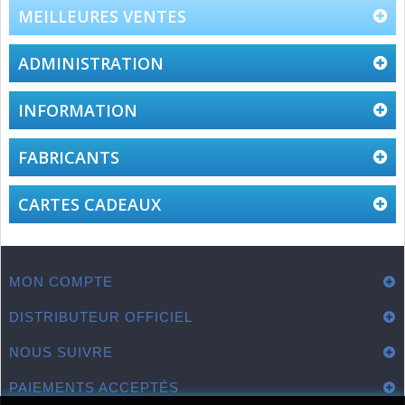
2016
MEILLEURES VENTES
ADMINISTRATION
INFORMATION
FABRICANTS
CARTES CADEAUX
MON COMPTE
DISTRIBUTEUR OFFICIEL
NOUS SUIVRE
PAIEMENTS ACCEPTÉS