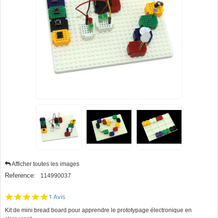
Afficher toutes les images
Reference:
114990037
5.0
1 Avis
star
Kit de mini bread board pour apprendre le prototypage électronique en
rating