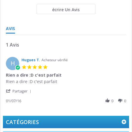
écrire Un Avis
AVIS
1 Avis
Hugues T.
Acheteur vérifié
H
5.0
star
Rien a dire :D c'est parfait
rating
Review
review
Rien a dire :D c'est parfait
by
stating
'
Hugues
Rien
Partager
Share
T.
a
Review
01/07/16
0
0
on
dire
by
1
:D
Hugues
Jul
c'est
T.
2016
parfait
on
CATÉGORIES
1
Jul