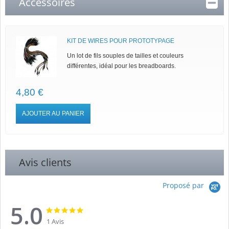
Accessoires
KIT DE WIRES POUR PROTOTYPAGE
Un lot de fils souples de tailles et couleurs
différentes, idéal pour les breadboards.
4,80 €
AJOUTER AU PANIER
Avis clients
Proposé par
5.0
5.0
5.0
star
star
1 Avis
rating
rating