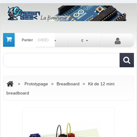
Panier
(VIDE)
Fr
€
>
Prototypage
>
Breadboard
>
Kit de 12 mini
breadboard