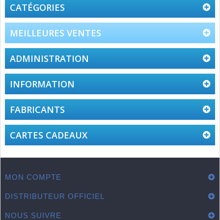
on
CATÉGORIES
29
Sep
2016
MEILLEURES VENTES
ADMINISTRATION
INFORMATION
FABRICANTS
CARTES CADEAUX
MON COMPTE
DISTRIBUTEUR OFFICIEL
NOUS SUIVRE