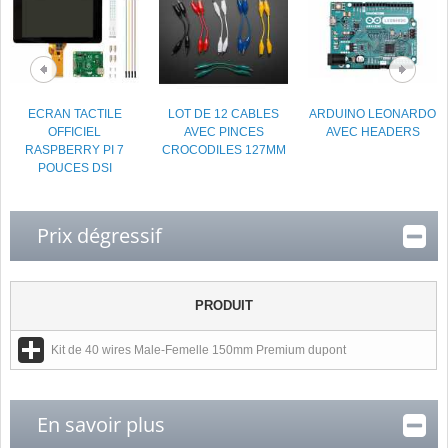
ECRAN TACTILE
LOT DE 12 CABLES
ARDUINO LEONARDO
OFFICIEL
AVEC PINCES
AVEC HEADERS
RASPBERRY PI 7
CROCODILES 127MM
POUCES DSI
Prix dégressif
PRODUIT
Kit de 40 wires Male-Femelle 150mm Premium dupont
En savoir plus