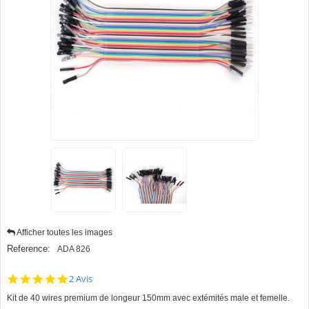
Afficher toutes les images
Reference:
ADA 826
5.0
2 Avis
star
Kit de 40 wires premium de longeur 150mm avec extémités male et femelle.
rating