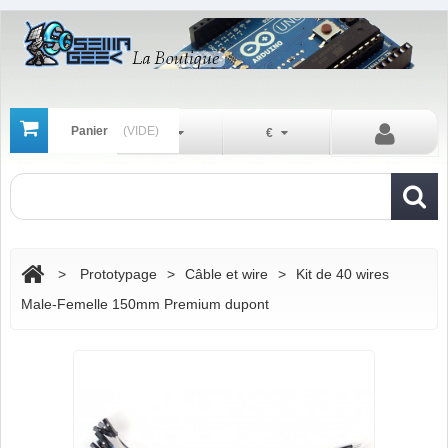
Panier
(VIDE)
Fr
€
>
Prototypage
>
Câble et wire
>
Kit de 40 wires
Male-Femelle 150mm Premium dupont