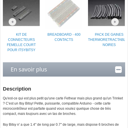
KIT DE
BREADBOARD - 400
PACK DE GAINES
CONNECTEURS
CONTACTS
THERMORETRACTABLE
FEMELLE COURT
NOIRES
POUR ITSYBITSY
En savoir plus
Description
Qu'est-ce qui est plus petit qu'une carte Fethear mais plus grand qu'un Trinket
? C'est un Itsy Bitsy! Petite, puissante, compatible Arduino - cette carte
microcontrôleur est parfaite quand vous voulez quelque chose de très
compact, mais toujours avec un tas de broches.
Itsy Bitsy n' a que 1.4" de long par 0.7" de large, mais dispose 6 broches de