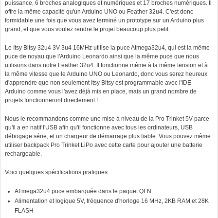
puissance, 6 broches analogiques et numériques et 17 broches numériques. Il
offre la même capacité qu'un Arduino UNO ou Feather 32u4. C'est donc
formidable une fois que vous avez terminé un prototype sur un Arduino plus
grand, et que vous voulez rendre le projet beaucoup plus petit.
Le Itsy Bitsy 32u4 3V 3u4 16MHz utilise la puce Atmega32u4, qui est la même
puce de noyau que l'Arduino Leonardo ainsi que la même puce que nous
utilisons dans notre Feather 32u4. Il fonctionne même à la même tension et à
la même vitesse que le Arduino UNO ou Leonardo, donc vous serez heureux
d'apprendre que non seulement Itsy Bitsy est programmable avec l'IDE
Arduino comme vous l'avez déjà mis en place, mais un grand nombre de
projets fonctionneront directement !
Nous le recommandons comme une mise à niveau de la Pro Trinket 5V parce
qu'il a en natif l'USB afin qu'il fonctionne avec tous les ordinateurs, USB
débogage série, et un chargeur de démarrage plus fiable. Vous pouvez même
utiliser backpack Pro Trinket LiPo avec cette carte pour ajouter une batterie
rechargeable.
Voici quelques spécifications pratiques:
ATmega32u4 puce embarquée dans le paquet QFN
Alimentation et logique 5V, fréquence d'horloge 16 MHz, 2KB RAM et 28K
FLASH