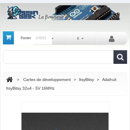
Panier
(VIDE)
Fr
€
>
Cartes de développement
>
ItsyBitsy
>
Adafruit
ItsyBitsy 32u4 - 5V 16MHz