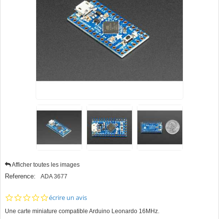
Afficher toutes les images
Reference:
ADA 3677
0.0
écrire un avis
star
Une carte miniature compatible Arduino Leonardo 16MHz.
rating