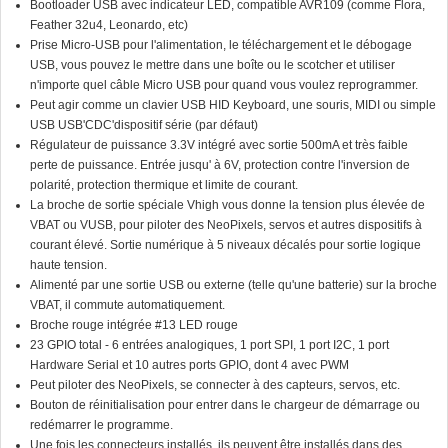
Bootloader USB avec indicateur LED, compatible AVR109 (comme Flora,
Feather 32u4, Leonardo, etc)
Prise Micro-USB pour l'alimentation, le téléchargement et le débogage
USB, vous pouvez le mettre dans une boîte ou le scotcher et utiliser
n'importe quel câble Micro USB pour quand vous voulez reprogrammer.
Peut agir comme un clavier USB HID Keyboard, une souris, MIDI ou simple
USB USB'CDC'dispositif série (par défaut)
Régulateur de puissance 3.3V intégré avec sortie 500mA et très faible
perte de puissance. Entrée jusqu' à 6V, protection contre l'inversion de
polarité, protection thermique et limite de courant.
La broche de sortie spéciale Vhigh vous donne la tension plus élevée de
VBAT ou VUSB, pour piloter des NeoPixels, servos et autres dispositifs à
courant élevé. Sortie numérique à 5 niveaux décalés pour sortie logique
haute tension.
Alimenté par une sortie USB ou externe (telle qu'une batterie) sur la broche
VBAT, il commute automatiquement.
Broche rouge intégrée #13 LED rouge
23 GPIO total - 6 entrées analogiques, 1 port SPI, 1 port I2C, 1 port
Hardware Serial et 10 autres ports GPIO, dont 4 avec PWM
Peut piloter des NeoPixels, se connecter à des capteurs, servos, etc.
Bouton de réinitialisation pour entrer dans le chargeur de démarrage ou
redémarrer le programme.
Une fois les connecteurs installés, ils peuvent être installés dans des