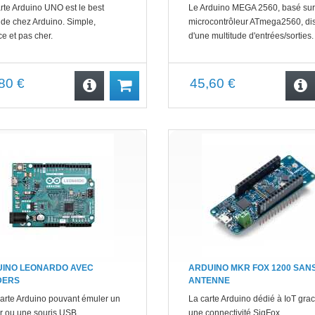
rte Arduino UNO est le best
Le Arduino MEGA 2560, basé sur
r de chez Arduino. Simple,
microcontrôleur ATmega2560, di
ce et pas cher.
d'une multitude d'entrées/sorties.
80 €
45,60 €
INO LEONARDO AVEC
ARDUINO MKR FOX 1200 SAN
DERS
ANTENNE
arte Arduino pouvant émuler un
La carte Arduino dédié à IoT gra
er ou une souris USB.
une connectivité SigFox