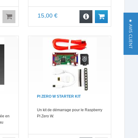
15,00 €
★ AVIS CLIENT
PI ZERO W STARTER KIT
Un kit de démarrage pour le Raspberry
rée en
PI Zero W.
au