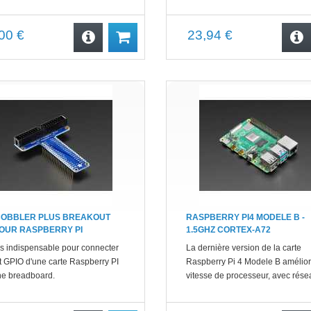
00 €
23,94 €
-COBBLER PLUS BREAKOUT
RASPBERRY PI4 MODELE B -
POUR RASPBERRY PI
1.5GHZ CORTEX-A72
ils indispensable pour connecter
La dernière version de la carte
rt GPIO d'une carte Raspberry PI
Raspberry Pi 4 Modele B amélio
ne breadboard.
vitesse de processeur, avec rése
Gigabit et USB 3.0