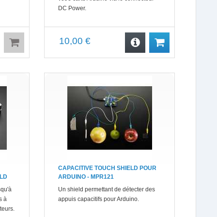
DC Power.
10,00 €
CAPACITIVE TOUCH SHIELD POUR
LD
ARDUINO - MPR121
squ'à
Un shield permettant de détecter des
s à
appuis capacitifs pour Arduino.
teurs.