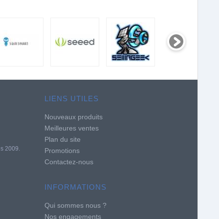
LIENS UTILES
Nouveaux produits
Meilleures ventes
Plan du site
is 2009.
Promotions
Contactez-nous
INFORMATIONS
Qui sommes nous ?
Nos engagements