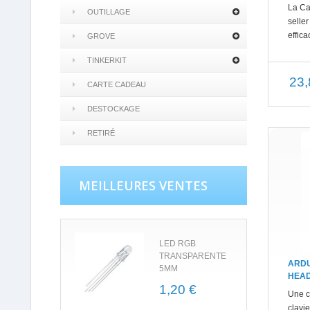
La Ca
OUTILLAGE
selle
effica
GROVE
TINKERKIT
23,
CARTE CADEAU
DESTOCKAGE
RETIRÉ
MEILLEURES VENTES
LED RGB
TRANSPARENTE
ARDU
5MM
HEA
1,20 €
Une c
clavi