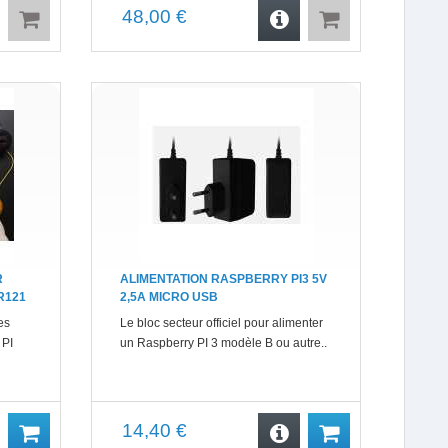
48,00 €
R
ALIMENTATION RASPBERRY PI3 5V
PR121
2,5A MICRO USB
es
Le bloc secteur officiel pour alimenter
 PI
un Raspberry PI 3 modèle B ou autre..
14,40 €