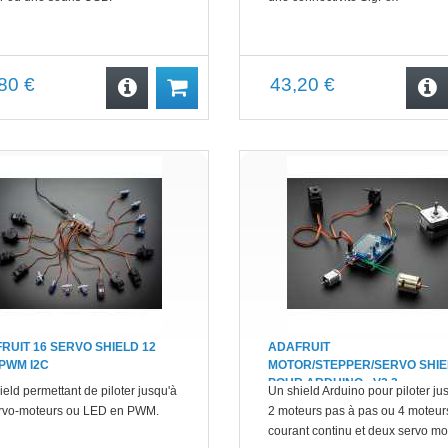
80 €
43,20 €
RUIT 16 SERVO SHIELD 12
ADAFRUIT
 PWM I2C
MOTOR/STEPPER/SERVO SHIE
POUR ARDUINO - V2.3
ield permettant de piloter jusqu'à
Un shield Arduino pour piloter ju
rvo-moteurs ou LED en PWM.
2 moteurs pas à pas ou 4 moteur
courant continu et deux servo mo