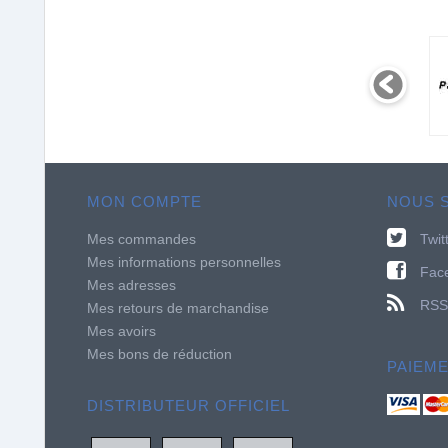
MON COMPTE
NOUS 
Mes commandes
Twit
Mes informations personnelles
Fac
Mes adresses
RSS
Mes retours de marchandise
Mes avoirs
Mes bons de réduction
PAIEM
DISTRIBUTEUR OFFICIEL