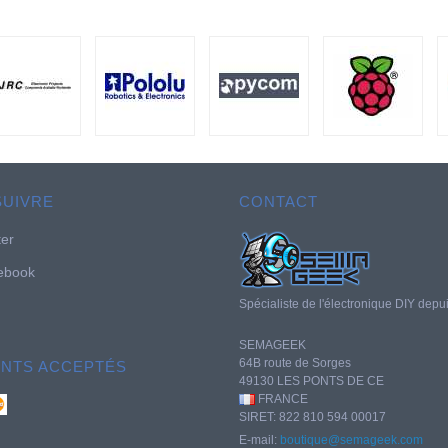
SUIVRE
CONTACT
ter
ebook
Spécialiste de l'électronique DIY depu
SEMAGEEK
64B route de Sorges
ENTS ACCEPTÉS
49130 LES PONTS DE CE
FRANCE
SIRET: 822 810 594 00017
E-mail:
boutique@semageek.com