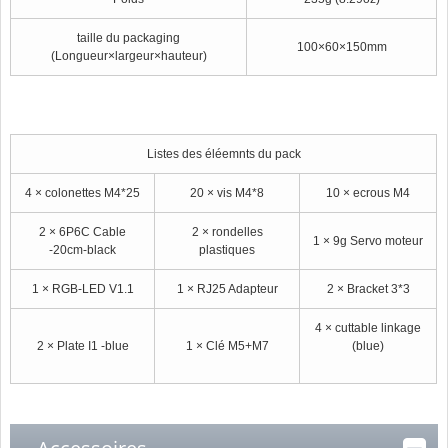
taille du packaging
100×60×150mm
(Longueur×largeur×hauteur)
Listes des éléemnts du pack
4 × colonettes M4*25
20 × vis M4*8
10 × ecrous M4
2 × 6P6C Cable
2 × rondelles
1 × 9g Servo moteur
-20cm-black
plastiques
1 × RGB-LED V1.1
1 × RJ25 Adapteur
2 × Bracket 3*3
4 × cuttable linkage
2 × Plate I1 -blue
1 × Clé M5+M7
(blue)