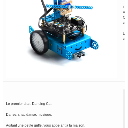
Le 
Vo
Cat
co
Le 
ce 
Le premier chat: Dancing Cat
Danse, chat, danse, musique,
Agitant une petite griffe, vous appelant à la maison.