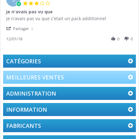
3.0
star
je n'avais pas vu que
rating
Review
review
je n'avais pas vu que c'etait un pack additionnel
by
stating
'
Samuel
je
Partager
Share
J.
n'avais
Review
12/01/18
0
0
on
pas
by
12
vu
Samuel
Jan
que
J.
2018
on
CATÉGORIES
12
Jan
2018
MEILLEURES VENTES
ADMINISTRATION
INFORMATION
FABRICANTS