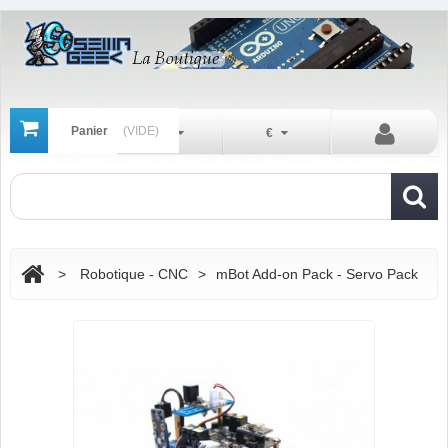
Panier
(VIDE)
Fr
€
>
Robotique - CNC
>
mBot Add-on Pack - Servo Pack