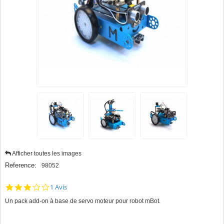
Afficher toutes les images
Reference:
98052
3.0
1 Avis
star
Un pack add-on à base de servo moteur pour robot mBot.
rating