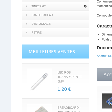
Conformemen
moment nou
TINKERKIT
CARTE CADEAU
Ce module 
DESTOCKAGE
Caract
RETIRÉ
Dimensi
Poids ;
Docume
MEILLEURES VENTES
Adafruit D
LED RGB
Acc
TRANSPARENTE
5MM
1,20 €
BREADBOARD -