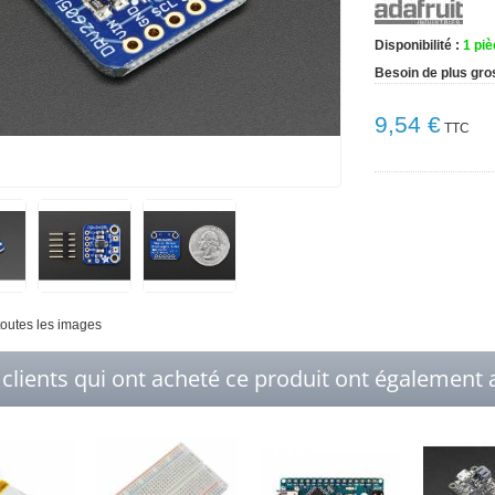
Disponibilité :
1
piè
Besoin de plus gro
9,54 €
TTC
 toutes les images
 clients qui ont acheté ce produit ont également a