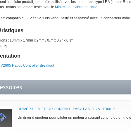
t à la fiche produit, il peut être utilisé avec les moteurs de type LRA (Linear Re
s l'avons seulement testé avec le
Mini Moteur vibreur disque
.
est compatible 3,3V et 5V, il ets vendu testé et assemblé avec un connecteur mâle
éristiques
ons : 18mm x 17mm x 2mm / 0.7" x 0.7" x 0.1"
 1.0g
ntation
RV2605 Haptic Controller Breakout
essoires
DRIVER DE MOTEUR CONTINU - PAS A PAS - 1.2A - TB6612
Un drver d emoteur pour piloter un moteur à courant continu ou un mote