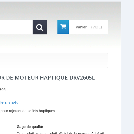
Panier
(VIDE)
R DE MOTEUR HAPTIQUE DRV2605L
305
ire un avis
r
pour rajouter des effets haptiques.
ing
Gage de qualité
Ce produit est un produit officiel de la marque
Adafruit