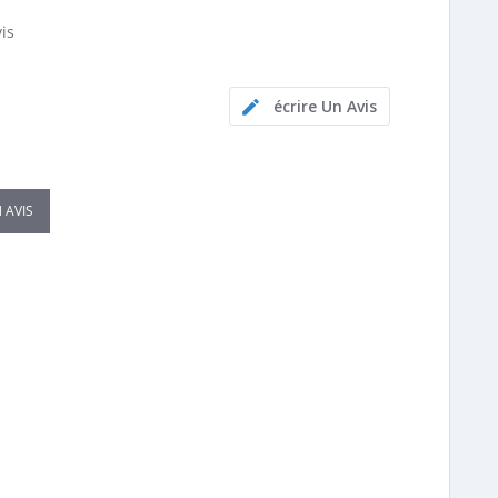
is
ng
écrire Un Avis
 AVIS