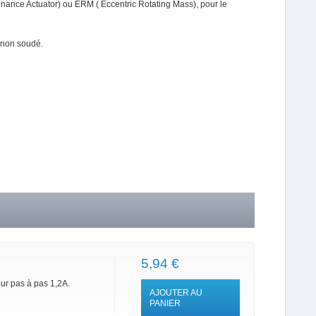
sonance Actuator) ou ERM ( Eccentric Rotating Mass), pour le
 non soudé.
5,94 €
ur pas à pas 1,2A.
AJOUTER AU
PANIER