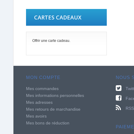
CARTES CADEAUX
Offrir une carte cadeau.
MON COMPTE
NOUS 
Mes commandes
Twit
Mes informations personnelles
Fac
Mes adresses
RSS
Mes retours de marchandise
Mes avoirs
Mes bons de réduction
PAIEM