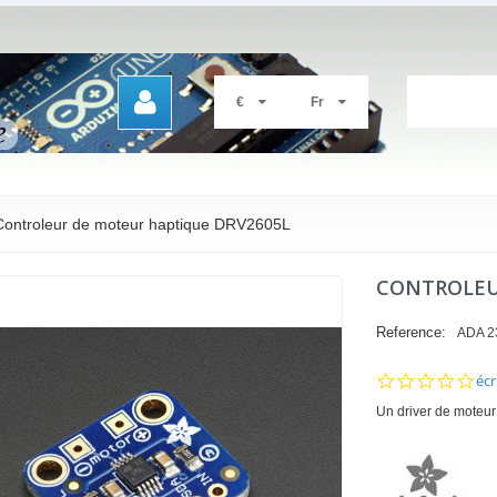
€
Fr
Controleur de moteur haptique DRV2605L
CONTROLEU
Reference:
ADA 2
0.0
écr
sta
Un driver de moteur 
rat