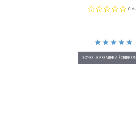
0.0
0 Av
star
rati
SOYEZ LE PREMIER À ÉCRIRE UN