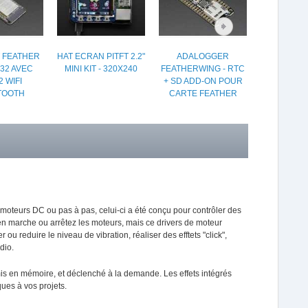
 FEATHER
HAT ECRAN PITFT 2.2"
ADALOGGER
MOTEUR A
32 AVEC
MINI KIT - 320X240
FEATHERWING - RTC
CONTIN
 WIFI
+ SD ADD-ON POUR
CORPS D
TOOTH
CARTE FEATHER
 moteurs DC ou pas à pas, celui-ci a été conçu pour contrôler des
 marche ou arrêtez les moteurs, mais ce drivers de moteur
u reduire le niveau de vibration, réaliser des efftets "click",
dio.
e mis en mémoire, et déclenché à la demande. Les effets intégrés
ques à vos projets.