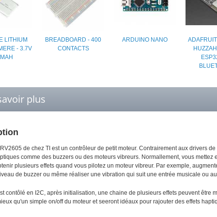
E LITHIUM
BREADBOARD - 400
ARDUINO NANO
ADAFRUIT
ERE - 3.7V
CONTACTS
HUZZAH
0MAH
ESP32
BLUE
savoir plus
ption
DRV2605 de chez TI est un contrôleur de petit moteur. Contrairement aux drivers de
ptiques comme des buzzers ou des moteurs vibreurs. Normallement, vous mettez en
tenir plusieurs effets quand vous pilotez un moteur vibreur. Par exemple, augmenter o
niveau de buzzer ou même réaliser une vibration qui suit une entrée musicale ou au
est contôlé en I2C, après initialisation, une chaine de plusieurs effets peuvent êtr
ieux qu'un simple on/off du moteur et seeront idéaux pour rajouter des effets hapti