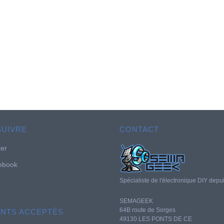
SUIVRE
CONTACT
ter
ebook
Spécialiste de l'électronique DIY depu
SEMAGEEK
64B route de Sorges
ENTS ACCEPTÉS
49130 LES PONTS DE CE