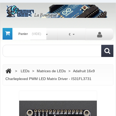
Panier
(VIDE)
Fr
€
>
LEDs
>
Matrices de LEDs
>
Adafruit 16x9
Charlieplexed PWM LED Matrix Driver - IS31FL3731