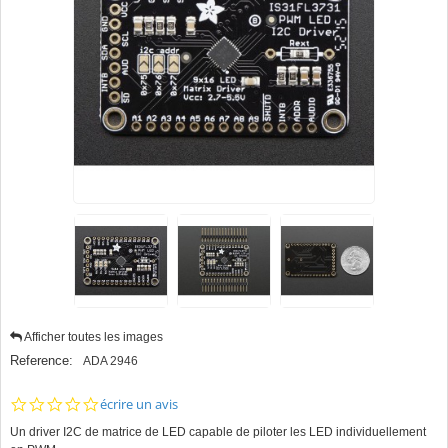
Afficher toutes les images
Reference:
ADA 2946
0.0
écrire un avis
star
Un driver I2C de matrice de LED capable de piloter les LED individuellement
rating