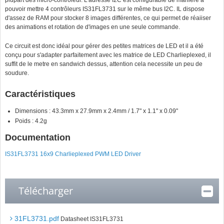
plupart des micro-contrôleur. L'adresse I2C est configurable de manière à
pouvoir mettre 4 contrôleurs IS31FL3731 sur le même bus I2C. IL dispose
d'assez de RAM pour stocker 8 images différentes, ce qui permet de réaiiser
des animations et rotation de d'images en une seule commande.
Ce circuit est donc idéal pour gérer des petites matrices de LED et il a été
conçu pour s'adapter parfaitement avec les matrice de LED Charlieplexed, il
suffit de le metre en sandwich dessus, attention cela necessite un peu de
soudure.
Caractéristiques
Dimensions : 43.3mm x 27.9mm x 2.4mm / 1.7" x 1.1" x 0.09"
Poids : 4.2g
Documentation
IS31FL3731 16x9 Charlieplexed PWM LED Driver
Télécharger
31FL3731.pdf
Datasheet IS31FL3731