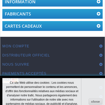
INFORMATION
FABRICANTS
CARTES CADEAUX
MON COMPTE
DISTRIBUTEUR OFFICIEL
NOUS SUIVRE
PAIEMENTS ACCEPTÉS
Ce site Web utilise des cookies : Les cookies nous
permettent de personnaliser le contenu et les annonces,
CONTACT
d'offrir des fonctionnalités relatives aux médias sociaux et
d'analyser notre trafic. Nous partageons également des
LIENS UTILES
informations sur l'utilisation de notre site avec nos
close
partenaires de médias sociaux, de publicité et d'analyse,