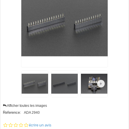
Afficher toutes les images
Reference:
ADA 2940
0.0
écrire un avis