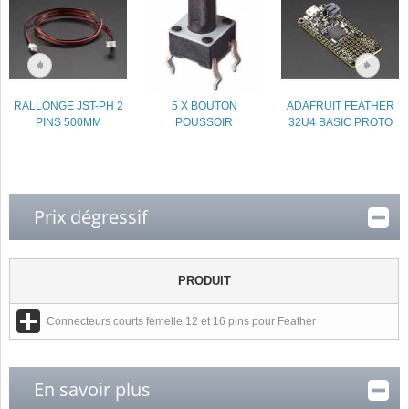
RALLONGE JST-PH 2
5 X BOUTON
ADAFRUIT FEATHER
PINS 500MM
POUSSOIR
32U4 BASIC PROTO
Prix dégressif
PRODUIT
Connecteurs courts femelle 12 et 16 pins pour Feather
En savoir plus