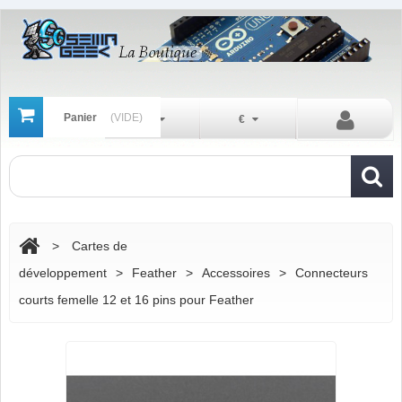
Panier
(VIDE)
Fr
€
>
Cartes de
développement
>
Feather
>
Accessoires
>
Connecteurs
courts femelle 12 et 16 pins pour Feather