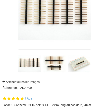
Afficher toutes les images
Reference:
ADA 400
5.0
1 Avis
star
Lot de 5 Connecteurs 16 points 1X16 extra-long au pas de 2,54mm.
rating