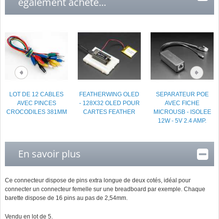
également acheté...
LOT DE 12 CABLES
FEATHERWING OLED
SEPARATEUR POE
AVEC PINCES
- 128X32 OLED POUR
AVEC FICHE
CROCODILES 381MM
CARTES FEATHER
MICROUSB - ISOLEE
12W - 5V 2.4 AMP.
En savoir plus
Ce connecteur dispose de pins extra longue de deux cotés, idéal pour
connecter un connecteur femelle sur une breadboard par exemple. Chaque
barette dispose de 16 pins au pas de 2,54mm.
Vendu en lot de 5.