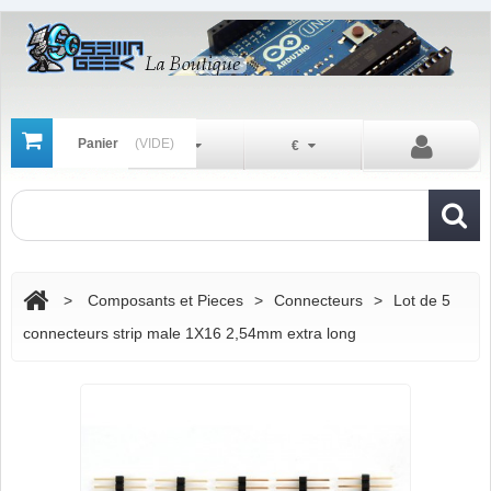
Panier
(VIDE)
Fr
€
>
Composants et Pieces
>
Connecteurs
>
Lot de 5
connecteurs strip male 1X16 2,54mm extra long