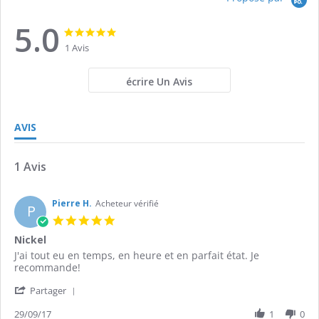
5.0
5.0
5.0
star
star
1 Avis
rating
rating
écrire Un Avis
AVIS
1 Avis
Pierre H.
Acheteur vérifié
P
5.0
star
Nickel
rating
Review
review
J'ai tout eu en temps, en heure et en parfait état. Je
by
stating
recommande!
Pierre
Nickel
'
H.
Partager
Share
on
Review
29/09/17
1
0
29