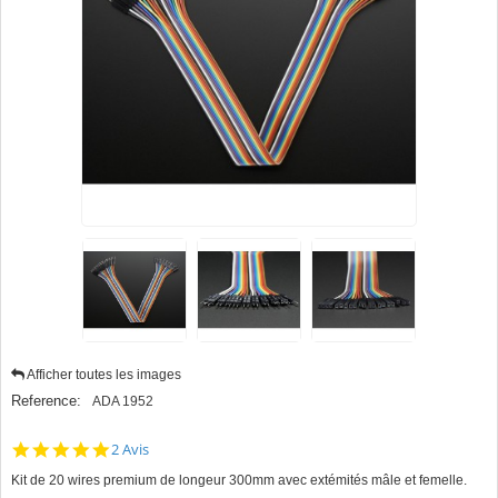
Afficher toutes les images
Reference:
ADA 1952
5.0
2 Avis
star
Kit de 20 wires premium de longeur 300mm avec extémités mâle et femelle.
rating