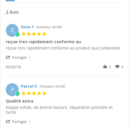
2 Avis
Escur f.
Acheteur vérifié
E
5.0
star
reçue tres rapidement conforme au
rating
Review
review
reçue tres rapidement conforme au produit que j'attandais
by
stating
'
Escur
reçue
Partager
Share
f.
tres
Review
05/02/18
0
0
on
rapidement
by
5
conforme
Escur
Feb
au
f.
2018
on
Pascal O.
Acheteur vérifié
P
5
5.0
Feb
star
Qualité extra
2018
rating
Review
review
Nappe solide, de bonne facture. Séparation possible et
by
stating
facile
Pascal
Qualité
'
O.
extra
Partager
Share
on