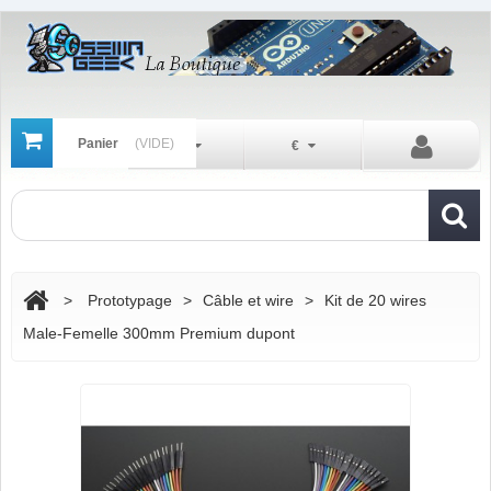
Panier
(VIDE)
Fr
€
>
Prototypage
>
Câble et wire
>
Kit de 20 wires
Male-Femelle 300mm Premium dupont