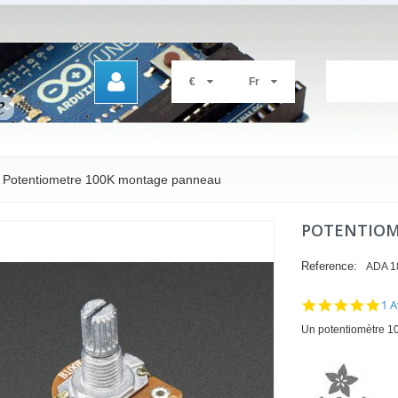
€
Fr
Potentiometre 100K montage panneau
POTENTIOM
Reference:
ADA 1
5.0
1 A
sta
Un potentiomètre 1
rat