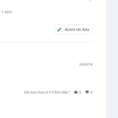
5.0
1 Avis
star
rating
écrire Un Avis
24/09/18
Cet Avis Vous A-T-Il Été Utile ?
0
0