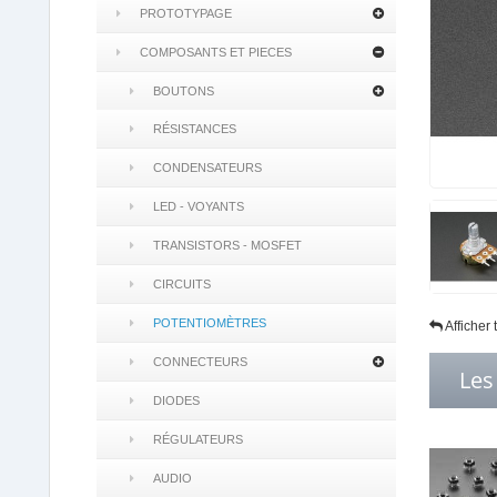
PROTOTYPAGE
COMPOSANTS ET PIECES
BOUTONS
RÉSISTANCES
CONDENSATEURS
LED - VOYANTS
TRANSISTORS - MOSFET
CIRCUITS
POTENTIOMÈTRES
Afficher
CONNECTEURS
Les
DIODES
RÉGULATEURS
AUDIO