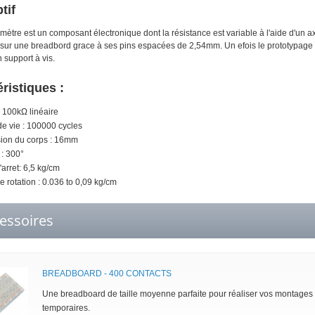
tif
mètre est un composant électronique dont la résistance est variable à l'aide d'un ax
sur une breadbord grace à ses pins espacées de 2,54mm. Un efois le prototypage ter
 support à vis.
ristiques :
: 100kΩ linéaire
e vie : 100000 cycles
ion du corps : 16mm
: 300°
'arret: 6,5 kg/cm
e rotation : 0.036 to 0,09 kg/cm
essoires
BREADBOARD - 400 CONTACTS
Une breadboard de taille moyenne parfaite pour réaliser vos montages
temporaires.