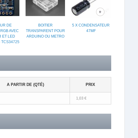
UR DE
BOITIER
5 X CONDENSATEUR
ARDUINO 
RGB AVEC
TRANSPARENT POUR
47ΜF
SHIE
R ET LED
ARDUINO OU METRO
 TCS34725
A PARTIR DE (QTÉ)
PRIX
1,03 €