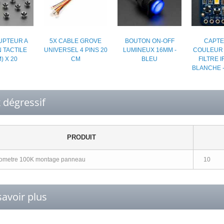
UPTEUR A
5X CABLE GROVE
BOUTON ON-OFF
CAPTE
 TACTILE
UNIVERSEL 4 PINS 20
LUMINEUX 16MM -
COULEUR 
) X 20
CM
BLEU
FILTRE I
BLANCHE -
x dégressif
PRODUIT
iometre 100K montage panneau
10
savoir plus