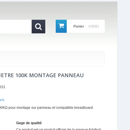
Panier
(VIDE)
ETRE 100K MONTAGE PANNEAU
831
vis
r
00KΩ pour montage sur panneau et compatible breadboard.
ing
Gage de qualité
Ce produit est un produit officiel de la marque
Adafruit