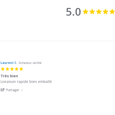
5.0
Laurent C.
Acheteur vérifié
5.0
star
Très bien
rating
Review
review
Livraison rapide bien emballé
by
stating
'
Laurent
Très
Partager
Share
C.
bien
Review
on
by
24
Laurent
Sep
C.
2018