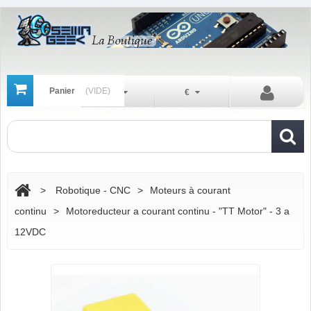
Panier
(VIDE)
Fr
€
>
Robotique - CNC
>
Moteurs à courant
continu
>
Motoreducteur a courant continu - "TT Motor" - 3 a
12VDC