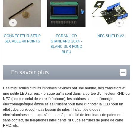
CONNECTEUR STRIP
ECRAN LCD
NFC SHIELD V2
SÉCABLE 40 POINTS
STANDARD 20X4 -
BLANC SUR FOND
BLEU
En savoir plus
Ces minuscules circuits imprimés flexibles ont une bobine, des transistors et
une petite LED sur eux - lorsque qu'ils sont dans la portée d'un lecteur RFID ou
NFC (comme celui de votre téléphone), les bobines captent l'énergie
électromagnétique émise et les utilisent pour faire clignoter la LED pour un
effet cyberpunk cool - pas besoin de piles ! Il s'agit de diodes
électroluminescentes qui s'allument à proximité de terminaux de paiement
sans contact, de téléphones intelligents NFC, de serrures de porte de carte
RFID, etc.