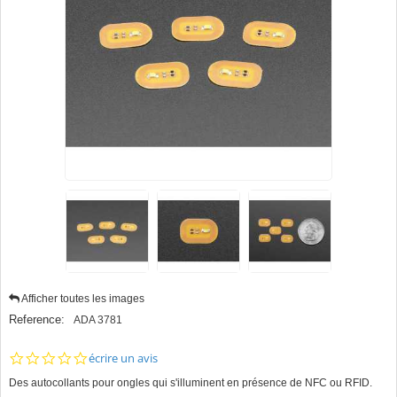
Afficher toutes les images
Reference:
ADA 3781
0.0
écrire un avis
star
Des autocollants pour ongles qui s'illuminent en présence de NFC ou RFID.
rating