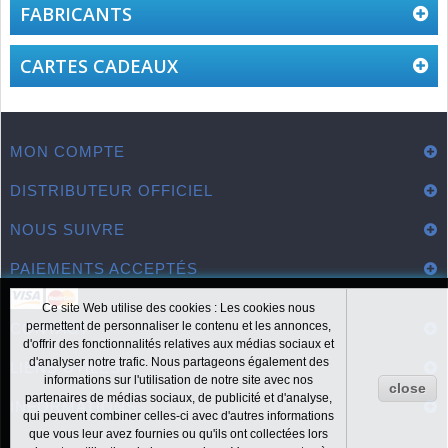
FABRICANTS
CARTES CADEAUX
MON COMPTE
DISTRIBUTEUR OFFICIEL
NOUS SUIVRE
PAIEMENTS ACCEPTÉS
Ce site Web utilise des cookies : Les cookies nous
permettent de personnaliser le contenu et les annonces,
CONTACT
d'offrir des fonctionnalités relatives aux médias sociaux et
d'analyser notre trafic. Nous partageons également des
LIENS UTILES
informations sur l'utilisation de notre site avec nos
close
partenaires de médias sociaux, de publicité et d'analyse,
INFORMATIONS
qui peuvent combiner celles-ci avec d'autres informations
que vous leur avez fournies ou qu'ils ont collectées lors